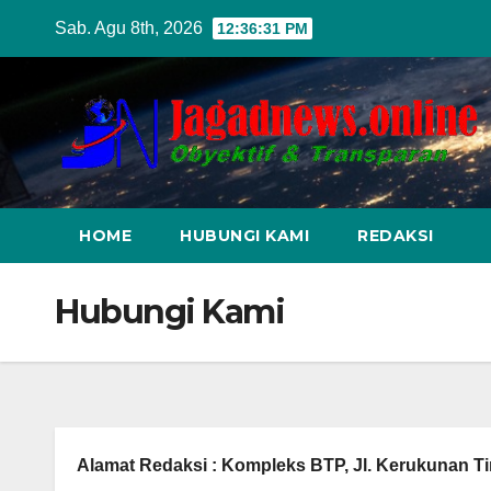
Skip
Sab. Agu 8th, 2026
12:36:32 PM
to
content
HOME
HUBUNGI KAMI
REDAKSI
Hubungi Kami
Alamat Redaksi :
Kompleks BTP, Jl. Kerukunan T