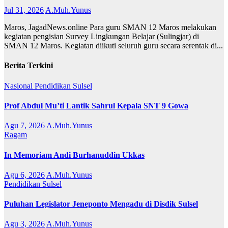
Jul 31, 2026
A.Muh.Yunus
Maros, JagadNews.online Para guru SMAN 12 Maros melakukan
kegiatan pengisian Survey Lingkungan Belajar (Sulingjar) di
SMAN 12 Maros. Kegiatan diikuti seluruh guru secara serentak di...
Berita Terkini
Nasional
Pendidikan
Sulsel
Prof Abdul Mu’ti Lantik Sahrul Kepala SNT 9 Gowa
Agu 7, 2026
A.Muh.Yunus
Ragam
In Memoriam Andi Burhanuddin Ukkas
Agu 6, 2026
A.Muh.Yunus
Pendidikan
Sulsel
Puluhan Legislator Jeneponto Mengadu di Disdik Sulsel
Agu 3, 2026
A.Muh.Yunus