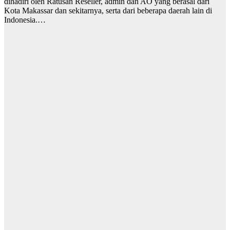
dihadiri oleh Ratusan Reseller, admin dan AO yang berasal dari
Kota Makassar dan sekitarnya, serta dari beberapa daerah lain di
Indonesia.…