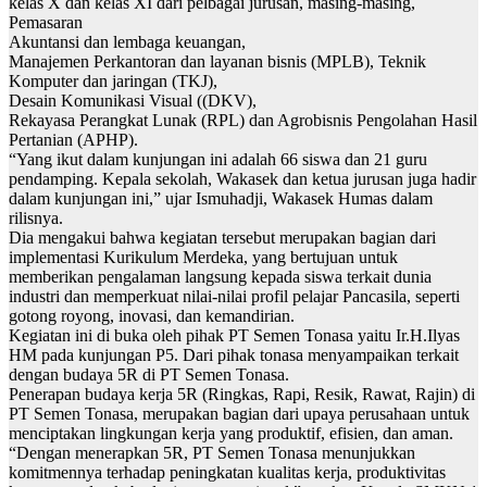
kelas X dan kelas XI dari pelbagai jurusan, masing-masing,
Pemasaran
Akuntansi dan lembaga keuangan,
Manajemen Perkantoran dan layanan bisnis (MPLB), Teknik
Komputer dan jaringan (TKJ),
Desain Komunikasi Visual ((DKV),
Rekayasa Perangkat Lunak (RPL) dan Agrobisnis Pengolahan Hasil
Pertanian (APHP).
“Yang ikut dalam kunjungan ini adalah 66 siswa dan 21 guru
pendamping. Kepala sekolah, Wakasek dan ketua jurusan juga hadir
dalam kunjungan ini,” ujar Ismuhadji, Wakasek Humas dalam
rilisnya.
Dia mengakui bahwa kegiatan tersebut merupakan bagian dari
implementasi Kurikulum Merdeka, yang bertujuan untuk
memberikan pengalaman langsung kepada siswa terkait dunia
industri dan memperkuat nilai-nilai profil pelajar Pancasila, seperti
gotong royong, inovasi, dan kemandirian.
Kegiatan ini di buka oleh pihak PT Semen Tonasa yaitu Ir.H.Ilyas
HM pada kunjungan P5. Dari pihak tonasa menyampaikan terkait
dengan budaya 5R di PT Semen Tonasa.
Penerapan budaya kerja 5R (Ringkas, Rapi, Resik, Rawat, Rajin) di
PT Semen Tonasa, merupakan bagian dari upaya perusahaan untuk
menciptakan lingkungan kerja yang produktif, efisien, dan aman.
“Dengan menerapkan 5R, PT Semen Tonasa menunjukkan
komitmennya terhadap peningkatan kualitas kerja, produktivitas