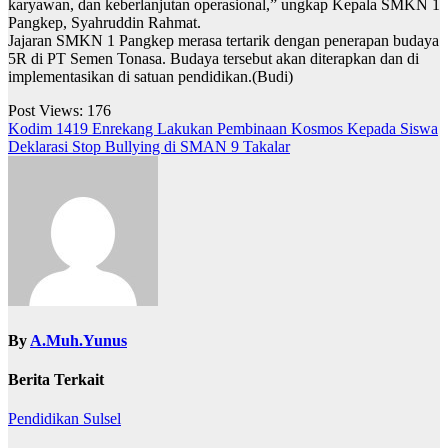
karyawan, dan keberlanjutan operasional,” ungkap Kepala SMKN 1
Pangkep, Syahruddin Rahmat.
Jajaran SMKN 1 Pangkep merasa tertarik dengan penerapan budaya
5R di PT Semen Tonasa. Budaya tersebut akan diterapkan dan di
implementasikan di satuan pendidikan.(Budi)
Post Views:
176
Navigasi
Kodim 1419 Enrekang Lakukan Pembinaan Kosmos Kepada Siswa
Deklarasi Stop Bullying di SMAN 9 Takalar
pos
By
A.Muh.Yunus
Berita Terkait
Pendidikan
Sulsel