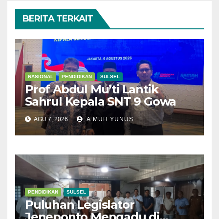
BERITA TERKAIT
NASIONAL
PENDIDIKAN
SULSEL
Prof Abdul Mu’ti Lantik
Sahrul Kepala SNT 9 Gowa
AGU 7, 2026
A.MUH.YUNUS
PENDIDIKAN
SULSEL
Puluhan Legislator
Jeneponto Mengadu di