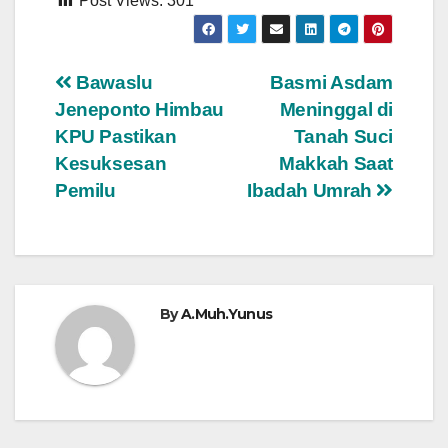
Post Views:
301
Navigasi
Bawaslu
Basmi Asdam
Jeneponto Himbau
Meninggal di
pos
KPU Pastikan
Tanah Suci
Kesuksesan
Makkah Saat
Pemilu
Ibadah Umrah
By
A.Muh.Yunus