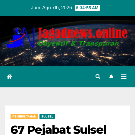
Skip
Jum. Agu 7th, 2026
8:34:58 AM
to
content
PEMERINTAHAN
SULSEL
67 Pejabat Sulsel