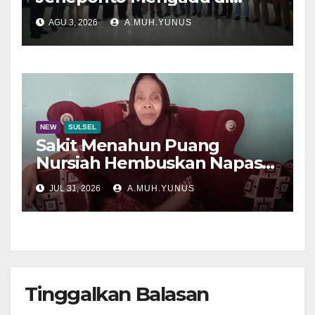
Disdik Sulsel
AGU 3, 2026
A.MUH.YUNUS
NEW
SULSEL
Sakit Menahun Puang
Nursiah Hembuskan Napas
Terakhir
JUL 31, 2026
A.MUH.YUNUS
Tinggalkan Balasan