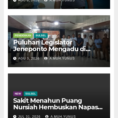
AGU 6, 2026
A.MUH.YUNUS
PENDIDIKAN
SULSEL
Puluhan Legislator
Jeneponto Mengadu di
Disdik Sulsel
AGU 3, 2026
A.MUH.YUNUS
NEW
SULSEL
Sakit Menahun Puang
Nursiah Hembuskan Napas
Terakhir
JUL 31, 2026
A.MUH.YUNUS