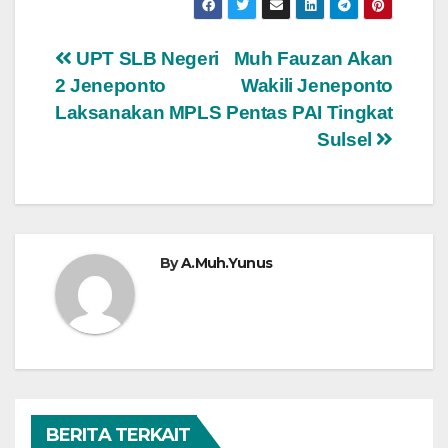
Navigasi
UPT SLB Negeri
Muh Fauzan Akan
2 Jeneponto
Wakili Jeneponto
pos
Laksanakan MPLS
Pentas PAI Tingkat
Sulsel
By
A.Muh.Yunus
BERITA TERKAIT