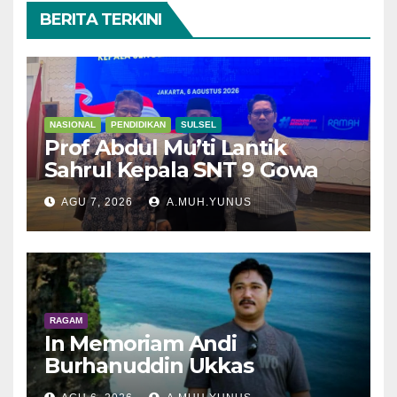
BERITA TERKINI
NASIONAL
PENDIDIKAN
SULSEL
Prof Abdul Mu’ti Lantik
Sahrul Kepala SNT 9 Gowa
AGU 7, 2026
A.MUH.YUNUS
RAGAM
In Memoriam Andi
Burhanuddin Ukkas