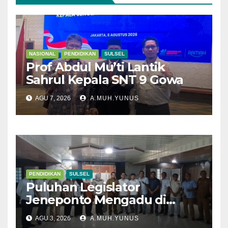
NASIONAL
PENDIDIKAN
SULSEL
Prof Abdul Mu’ti Lantik
Sahrul Kepala SNT 9 Gowa
AGU 7, 2026
A.MUH.YUNUS
PENDIDIKAN
SULSEL
Puluhan Legislator
Jeneponto Mengadu di
Disdik Sulsel
AGU 3, 2026
A.MUH.YUNUS