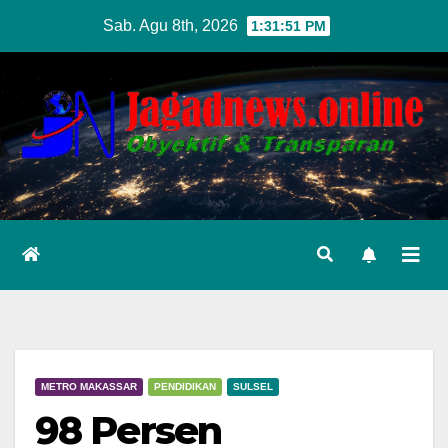
Skip
Sab. Agu 8th, 2026
1:31:52 PM
to
content
METRO MAKASSAR
PENDIDIKAN
SULSEL
98 Persen