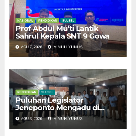
NASIONAL
PENDIDIKAN
SULSEL
Prof Abdul Mu’ti Lantik
Sahrul Kepala SNT 9 Gowa
AGU 7, 2026
A.MUH.YUNUS
PENDIDIKAN
SULSEL
Puluhan Legislator
Jeneponto Mengadu di
Disdik Sulsel
AGU 3, 2026
A.MUH.YUNUS