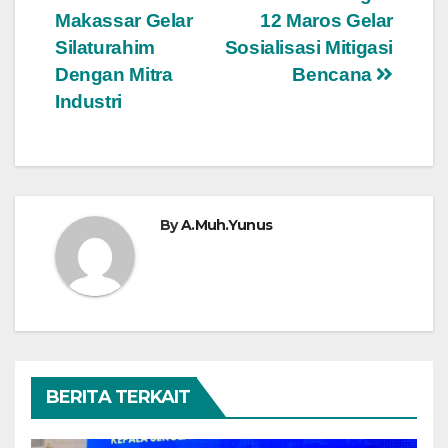
Navigasi
Makassar Gelar
12 Maros Gelar
pos
Silaturahim
Sosialisasi Mitigasi
Dengan Mitra
Bencana
Industri
By
A.Muh.Yunus
BERITA TERKAIT