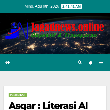
Skip
Ming. Agu 9th, 2026
2:41:42 AM
to
content
PENDIDIKAN
Asqar : Literasi Al