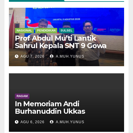
NASIONAL
PENDIDIKAN
SULSEL
Prof Abdul Mu’ti Lantik
Sahrul Kepala SNT 9 Gowa
AGU 7, 2026
A.MUH.YUNUS
RAGAM
In Memoriam Andi
Burhanuddin Ukkas
AGU 6, 2026
A.MUH.YUNUS