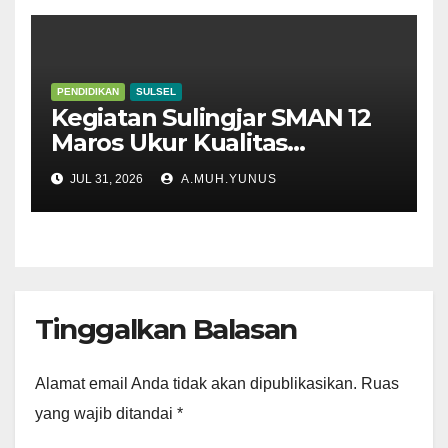
PENDIDIKAN
SULSEL
Kegiatan Sulingjar SMAN 12
Maros Ukur Kualitas
Pembelajaran
JUL 31, 2026
A.MUH.YUNUS
Tinggalkan Balasan
Alamat email Anda tidak akan dipublikasikan.
Ruas
yang wajib ditandai
*