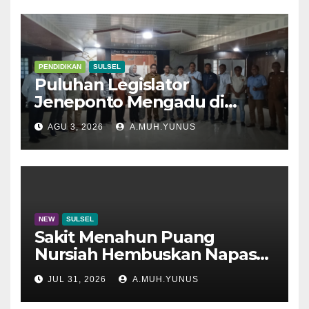
PENDIDIKAN
SULSEL
Puluhan Legislator
Jeneponto Mengadu di
Disdik Sulsel
AGU 3, 2026
A.MUH.YUNUS
NEW
SULSEL
Sakit Menahun Puang
Nursiah Hembuskan Napas
Terakhir
JUL 31, 2026
A.MUH.YUNUS