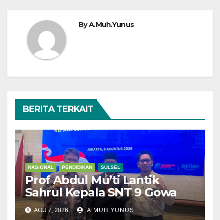
By
A.Muh.Yunus
BERITA TERKAIT
NASIONAL
PENDIDIKAN
SULSEL
Prof Abdul Mu’ti Lantik
Sahrul Kepala SNT 9 Gowa
AGU 7, 2026
A.MUH.YUNUS