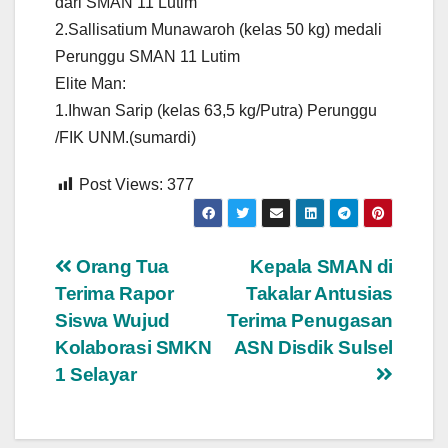
dari SMAN 11 Lutim
2.Sallisatium Munawaroh (kelas 50 kg) medali
Perunggu SMAN 11 Lutim
Elite Man:
1.Ihwan Sarip (kelas 63,5 kg/Putra) Perunggu
/FIK UNM.(sumardi)
Post Views:
377
Navigasi
Orang Tua
Kepala SMAN di
Terima Rapor
Takalar Antusias
pos
Siswa Wujud
Terima Penugasan
Kolaborasi SMKN
ASN Disdik Sulsel
1 Selayar