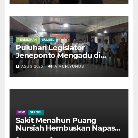
PENDIDIKAN
SULSEL
Puluhan Legislator
Jeneponto Mengadu di
Disdik Sulsel
AGU 3, 2026
A.MUH.YUNUS
NEW
SULSEL
Sakit Menahun Puang
Nursiah Hembuskan Napas
Terakhir