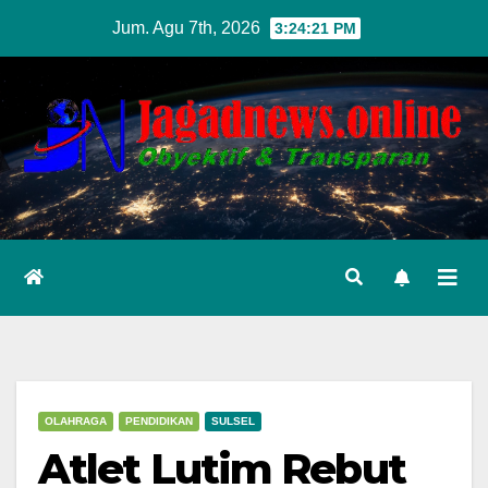
Skip
Jum. Agu 7th, 2026
3:24:22 PM
to
content
OLAHRAGA
PENDIDIKAN
SULSEL
Atlet Lutim Rebut