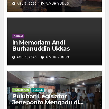
AGU 7, 2026
A.MUH.YUNUS
RAGAM
In Memoriam Andi
Burhanuddin Ukkas
AGU 6, 2026
A.MUH.YUNUS
PENDIDIKAN
SULSEL
Puluhan Legislator
Jeneponto Mengadu di
Disdik Sulsel