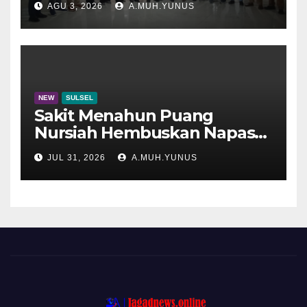
AGU 3, 2026
A.MUH.YUNUS
NEW
SULSEL
Sakit Menahun Puang
Nursiah Hembuskan Napas
Terakhir
JUL 31, 2026
A.MUH.YUNUS