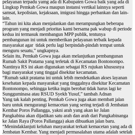
pelayanan terpadu yamg ada di Kabupaten Gowa baik yang ada di
Lingkup Pemkab Gowa maupun instansi vertikal lainnya seperti
samsat, kepolisian, kejaksaan, imigrasi hingga perbankan dan lain-
lain.
“Tahun ini kita akan menjalankan dan merampungkan beberapa
program yang menjadi prioritas kami bersama pak wabup di periode
kedua ini termasuk membangun MPP publik, tentunya
pembangunan ini untuk memberikan pelayanan terbaik kepada
masyarakat agar tidak perlu lagi berpindah-pindah tempat untuk
menguru seuatu,” ungkapnya.
Selain itu, Pemkab Gowa juga akan melanjutkan pembangunan
Rumah Sakit Pratama yang terletak di Kecamatan Bontonompo.
Nantinya RS ini akan digunakan sebagai RS rujukan khususnya
bagi masyarakat yang tinggal disekitar kecamatan.
“Rumah sakit pratama ini untuk lebih mendekatkan akses layanan
kesehatan kepada masyarakat yang tinggalnya disekitar Kecamatan
Bontonompo, sehingga ketika ingin berobat tidak harus lagi ke
Sungguminasa atau RSUD Syekh Yusuf,” tambah Adnan
Yang tak kalah penting, Pemkab Gowa juga akan membatt jalan
baru untuk mengurangi kemacetan yang sering terjadi di Jembatan
Kembar Poros Pallangga, yakni arah yang akan ke Jalan
Pangkabina akan dijadikan satu arah dan arah dari Pangkabinanga
ke Jalan Raya (Poros Pallangga) akan dibuatkan jalan baru.
“Menindaklanjuti keluhan masyarakat terkait kemacetan yang ada di
Jembatan Kembar. Yang menjadi permasalahan utama adalah setelah