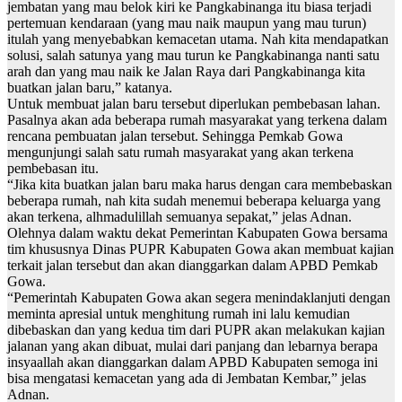
jembatan yang mau belok kiri ke Pangkabinanga itu biasa terjadi
pertemuan kendaraan (yang mau naik maupun yang mau turun)
itulah yang menyebabkan kemacetan utama. Nah kita mendapatkan
solusi, salah satunya yang mau turun ke Pangkabinanga nanti satu
arah dan yang mau naik ke Jalan Raya dari Pangkabinanga kita
buatkan jalan baru,” katanya.
Untuk membuat jalan baru tersebut diperlukan pembebasan lahan.
Pasalnya akan ada beberapa rumah masyarakat yang terkena dalam
rencana pembuatan jalan tersebut. Sehingga Pemkab Gowa
mengunjungi salah satu rumah masyarakat yang akan terkena
pembebasan itu.
“Jika kita buatkan jalan baru maka harus dengan cara membebaskan
beberapa rumah, nah kita sudah menemui beberapa keluarga yang
akan terkena, alhmadulillah semuanya sepakat,” jelas Adnan.
Olehnya dalam waktu dekat Pemerintan Kabupaten Gowa bersama
tim khususnya Dinas PUPR Kabupaten Gowa akan membuat kajian
terkait jalan tersebut dan akan dianggarkan dalam APBD Pemkab
Gowa.
“Pemerintah Kabupaten Gowa akan segera menindaklanjuti dengan
meminta apresial untuk menghitung rumah ini lalu kemudian
dibebaskan dan yang kedua tim dari PUPR akan melakukan kajian
jalanan yang akan dibuat, mulai dari panjang dan lebarnya berapa
insyaallah akan dianggarkan dalam APBD Kabupaten semoga ini
bisa mengatasi kemacetan yang ada di Jembatan Kembar,” jelas
Adnan.