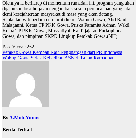
Olehnya ia berharap di momentum ramadan ini, program yang akan
dijalankan bisa berjalan dengan baik sesuai perencanaan yang ada
demi kesejahteraan masyrakat di masa yang akan datang.
Shalat tarawih pertama ini turut diikuti Wabup Gowa, Abd Rauf
Malaganni, Ketua TP PKK Gowa, Priska Paramita Adnan, Wakil
Ketua TP PKK Gowa, Mussadiyah Rauf, jajaran Forkopimda
Gowa, dan pimpinan SKPD Lingkup Pemkab Gowa.(NH)
Post Views:
262
Navigasi
Pemkab Gowa Kembali Raih Penghargaan dari PR Indonesia
Wabup Gowa Sidak Kehadiran ASN di Bulan Ramadhan
pos
By
A.Muh.Yunus
Berita Terkait