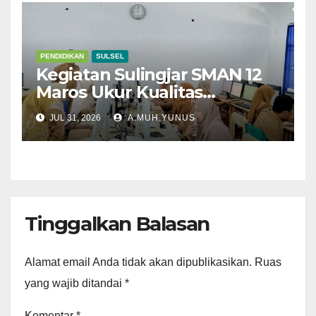
PENDIDIKAN
SULSEL
Kegiatan Sulingjar SMAN 12
Maros Ukur Kualitas
Pembelajaran
JUL 31, 2026
A.MUH.YUNUS
Tinggalkan Balasan
Alamat email Anda tidak akan dipublikasikan.
Ruas
yang wajib ditandai
*
Komentar
*