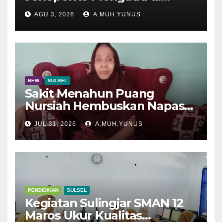
Disdik Sulsel
AGU 3, 2026
A.MUH.YUNUS
NEW
SULSEL
Sakit Menahun Puang
Nursiah Hembuskan Napas
Terakhir
JUL 31, 2026
A.MUH.YUNUS
PENDIDIKAN
SULSEL
Kegiatan Sulingjar SMAN 12
Maros Ukur Kualitas