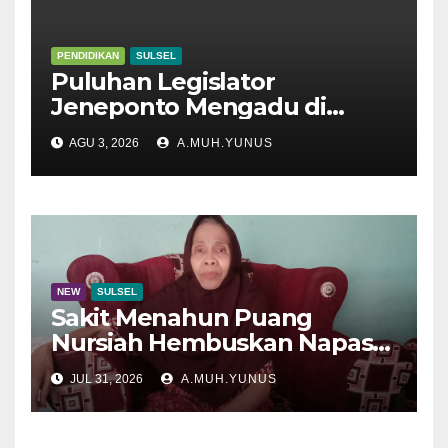
PENDIDIKAN
SULSEL
Puluhan Legislator
Jeneponto Mengadu di
Disdik Sulsel
AGU 3, 2026
A.MUH.YUNUS
NEW
SULSEL
Sakit Menahun Puang
Nursiah Hembuskan Napas
Terakhir
JUL 31, 2026
A.MUH.YUNUS