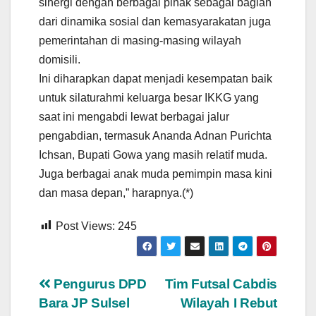
sinergi dengan berbagai pihak sebagai bagian
dari dinamika sosial dan kemasyarakatan juga
pemerintahan di masing-masing wilayah
domisili.
Ini diharapkan dapat menjadi kesempatan baik
untuk silaturahmi keluarga besar IKKG yang
saat ini mengabdi lewat berbagai jalur
pengabdian, termasuk Ananda Adnan Purichta
Ichsan, Bupati Gowa yang masih relatif muda.
Juga berbagai anak muda pemimpin masa kini
dan masa depan,” harapnya.(*)
Post Views:
245
Navigasi
Pengurus DPD
Tim Futsal Cabdis
Bara JP Sulsel
Wilayah I Rebut