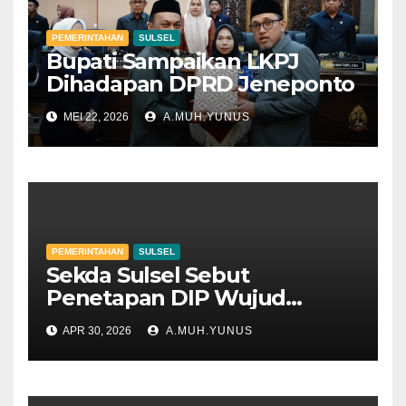
PEMERINTAHAN
SULSEL
Bupati Sampaikan LKPJ
Dihadapan DPRD Jeneponto
MEI 22, 2026
A.MUH.YUNUS
PEMERINTAHAN
SULSEL
Sekda Sulsel Sebut
Penetapan DIP Wujud
Keterbukaan Informasi
APR 30, 2026
A.MUH.YUNUS