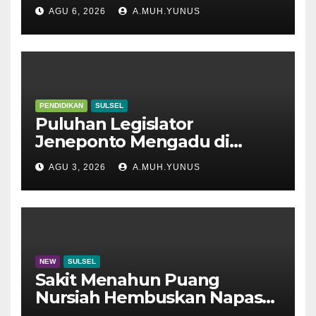
AGU 6, 2026
A.MUH.YUNUS
PENDIDIKAN
SULSEL
Puluhan Legislator
Jeneponto Mengadu di
Disdik Sulsel
AGU 3, 2026
A.MUH.YUNUS
NEW
SULSEL
Sakit Menahun Puang
Nursiah Hembuskan Napas
Terakhir