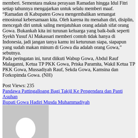
memberi. Sementara makna perayaan Ramadan hingga Idul Fitri
setiap tahunnya mengajarkan untuk selalu memberi maaf.
“Ramadan di Kabupaten Gowa mengembalikan semangat
emosional kebersamaan kita. Oleh karena itu menahan diri, disiplin,
mencegah diri untuk saling menjatuhkan orang adalah sifat orang
Gowa. Bukankah kita ini turunan keluarga yang baik-baik seperti
Syekh Yusuf Al Makassari memberi contoh tidak hanya di
Indonesia, jadi jangan tanya kamu ini keturunan siapa, siapapun
yang sudah makan minum di Gowa dia adalah orang Gowa,”
sebutnya.
Pada peringatan ini, turut diikuti Wabup Gowa, Abdul Rauf
Malaganni, Ketua TP PKK Gowa, Priska Paramita, Wakil Ketua TP
PKK Gowa, Mussadiyah Rauf, Sekda Gowa, Kamsina dan
Forkopimda Gowa. (NH)
Post Views:
235
Navigasi
Pandawa Pattingalloang Bagi Takjil Ke Pengendara dan Panti
Asuhan
pos
Bupati Gowa Hadiri Musda Muhammadiyah