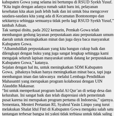
kabupaten Gowa yang selama ini bertumpu di RSUD Syekh Yusuf.
“Kita ingin dengan adanya rumah sakit baru ini, pelayanan
kesehatan kita akan jauh lebih baik dan ini untuk bisa mengcover
saudara-saudara kita yang ada di Kecamatan Bontonompo dan
sekitarnya sehingga semuanya tidak perlu lagi RSUD Syekh Yusuf,”
tambah Adnan.
Tak sampai disitu, pada 2022 kemarin, Pemkab Gowa telah
membangun gedung layanan perpustakaan atau perpustakaan umum
daerah untuk meningkatkan minat dan juga daya baca masyarakat
Kabupaten Gowa.
“Alhamdulillah perpustakaan yang kita bangun cukup baik dan
dilengkapi dengan buku yang juga sangat lengkap sehingga kami
mengajak seluruh lapisan masyarakat untuk datang ke perpustakaan
Kabupaten Gowa,” katanya.
Sejalan dengan hal itu, untuk meningkatkan SDM Kabupaten
Gowa, pihaknya bukan hanya meningkatkan minat baca, tapi juga
membangun iman dan takwanya melalui Lembaga Pendidikan
Mahasantri yang merupakan program kolaborasi dengan UIN
Alauddin Makassar.
“Ini untuk memperkuat program hafal Al Qur’an di setiap desa dan
kelurahan. Ini sangat baik dan telah diapresiasi oleh pemerintah
pusat karena ini merupakan program pertama di Indonesia,” ujarnya.
Sementara, Menteri Pertanian RI, Syahrul Yasin Limpo yang turut
melakukan Shalat Idul Fitri di Kabupaten Gowa mengaku salah satu
tantangan terbesar bangsa ini yakni tidak terbiasa untuk tidak saling