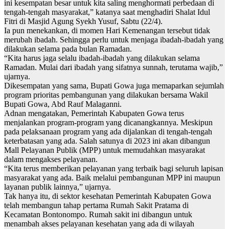
ini kesempatan besar untuk kita saling menghormati perbedaan di
tengah-tengah masyarakat,” katanya saat menghadiri Shalat Idul
Fitri di Masjid Agung Syekh Yusuf, Sabtu (22/4).
Ia pun menekankan, di momen Hari Kemenangan tersebut tidak
merubah ibadah. Sehingga perlu untuk menjaga ibadah-ibadah yang
dilakukan selama pada bulan Ramadan.
“Kita harus jaga selalu ibadah-ibadah yang dilakukan selama
Ramadan. Mulai dari ibadah yang sifatnya sunnah, terutama wajib,”
ujarnya.
Dikesempatan yang sama, Bupati Gowa juga memaparkan sejumlah
program prioritas pembangunan yang dilakukan bersama Wakil
Bupati Gowa, Abd Rauf Malaganni.
Adnan mengatakan, Pemerintah Kabupaten Gowa terus
menjalankan program-program yang dicanangkannya. Meskipun
pada pelaksanaan program yang ada dijalankan di tengah-tengah
keterbatasan yang ada. Salah satunya di 2023 ini akan dibangun
Mall Pelayanan Publik (MPP) untuk memudahkan masyarakat
dalam mengakses pelayanan.
“Kita terus memberikan pelayanan yang terbaik bagi seluruh lapisan
masyarakat yang ada. Baik melalui pembangunan MPP ini maupun
layanan publik lainnya,” ujarnya.
Tak hanya itu, di sektor kesehatan Pemerintah Kabupaten Gowa
telah membangun tahap pertama Rumah Sakit Pratama di
Kecamatan Bontonompo. Rumah sakit ini dibangun untuk
menambah akses pelayanan kesehatan yang ada di wilayah