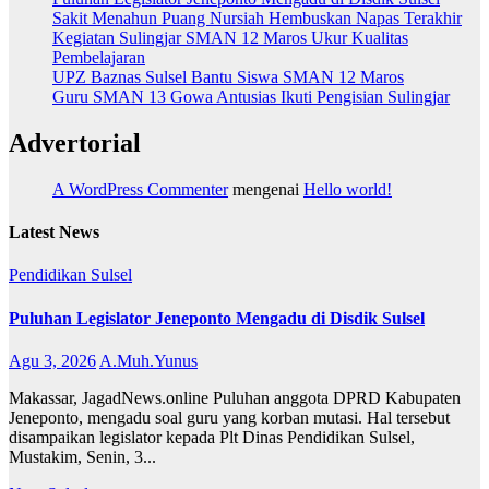
Sakit Menahun Puang Nursiah Hembuskan Napas Terakhir
Kegiatan Sulingjar SMAN 12 Maros Ukur Kualitas
Pembelajaran
UPZ Baznas Sulsel Bantu Siswa SMAN 12 Maros
Guru SMAN 13 Gowa Antusias Ikuti Pengisian Sulingjar
Advertorial
A WordPress Commenter
mengenai
Hello world!
Latest News
Pendidikan
Sulsel
Puluhan Legislator Jeneponto Mengadu di Disdik Sulsel
Agu 3, 2026
A.Muh.Yunus
Makassar, JagadNews.online Puluhan anggota DPRD Kabupaten
Jeneponto, mengadu soal guru yang korban mutasi. Hal tersebut
disampaikan legislator kepada Plt Dinas Pendidikan Sulsel,
Mustakim, Senin, 3...