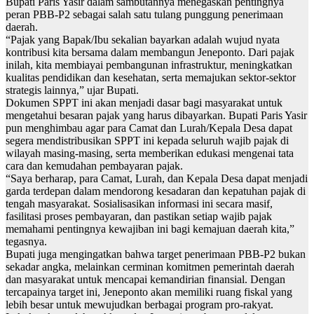
Bupati Paris Yasir dalam sambutannya menegaskan pentingnya
peran PBB-P2 sebagai salah satu tulang punggung penerimaan
daerah.
“Pajak yang Bapak/Ibu sekalian bayarkan adalah wujud nyata
kontribusi kita bersama dalam membangun Jeneponto. Dari pajak
inilah, kita membiayai pembangunan infrastruktur, meningkatkan
kualitas pendidikan dan kesehatan, serta memajukan sektor-sektor
strategis lainnya,” ujar Bupati.
Dokumen SPPT ini akan menjadi dasar bagi masyarakat untuk
mengetahui besaran pajak yang harus dibayarkan. Bupati Paris Yasir
pun menghimbau agar para Camat dan Lurah/Kepala Desa dapat
segera mendistribusikan SPPT ini kepada seluruh wajib pajak di
wilayah masing-masing, serta memberikan edukasi mengenai tata
cara dan kemudahan pembayaran pajak.
“Saya berharap, para Camat, Lurah, dan Kepala Desa dapat menjadi
garda terdepan dalam mendorong kesadaran dan kepatuhan pajak di
tengah masyarakat. Sosialisasikan informasi ini secara masif,
fasilitasi proses pembayaran, dan pastikan setiap wajib pajak
memahami pentingnya kewajiban ini bagi kemajuan daerah kita,”
tegasnya.
Bupati juga mengingatkan bahwa target penerimaan PBB-P2 bukan
sekadar angka, melainkan cerminan komitmen pemerintah daerah
dan masyarakat untuk mencapai kemandirian finansial. Dengan
tercapainya target ini, Jeneponto akan memiliki ruang fiskal yang
lebih besar untuk mewujudkan berbagai program pro-rakyat.