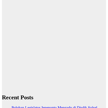
Recent Posts
Puluhan Legislator Jeneponto Mengadu di Disdik Sulsel