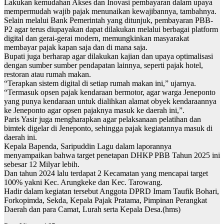
Lakukan kemudahan Akses dan Inovasi pembayaran dalam upaya
mempermudah wajib pajak menunaikan kewajibannya, tambahnya.
Selain melalui Bank Pemerintah yang ditunjuk, pembayaran PBB-
P2 agar terus diupayakan dapat dilakukan melalui berbagai platform
digital dan gerai-gerai modern, memungkinkan masyarakat
membayar pajak kapan saja dan di mana saja.
Bupati juga berharap agar dilakukan kajian dan upaya optimalisasi
dengan sumber sumber pendapatan lainnya, seperti pajak hotel,
restoran atau rumah makan.
“Terapkan sistem digital di setiap rumah makan ini,” ujarnya.
“Termasuk opsen pajak kendaraan bermotor, agar warga Jeneponto
yang punya kendaraan untuk dialihkan alamat obyek kendaraannya
ke Jeneponto agar opsen pajaknya masuk ke daerah ini,”.
Paris Yasir juga mengharapkan agar pelaksanaan pelatihan dan
bimtek digelar di Jeneponto, sehingga pajak kegiatannya masuk di
daerah ini.
Kepala Bapenda, Saripuddin Lagu dalam laporannya
menyampaikan bahwa target penetapan DHKP PBB Tahun 2025 ini
sebesar 12 Milyar lebih.
Dan tahun 2024 lalu terdapat 2 Kecamatan yang mencapai target
100% yakni Kec. Arungkeke dan Kec. Tarowang.
Hadir dalam kegiatan tersebut Anggota DPRD Imam Taufik Bohari,
Forkopimda, Sekda, Kepala Pajak Pratama, Pimpinan Perangkat
Daerah dan para Camat, Lurah serta Kepala Desa.(hms)