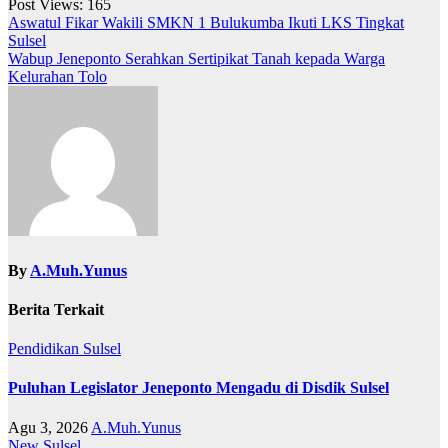
Post Views:
165
Navigasi
Aswatul Fikar Wakili SMKN 1 Bulukumba Ikuti LKS Tingkat
Sulsel
pos
Wabup Jeneponto Serahkan Sertipikat Tanah kepada Warga
Kelurahan Tolo
By
A.Muh.Yunus
Berita Terkait
Pendidikan
Sulsel
Puluhan Legislator Jeneponto Mengadu di Disdik Sulsel
Agu 3, 2026
A.Muh.Yunus
New
Sulsel