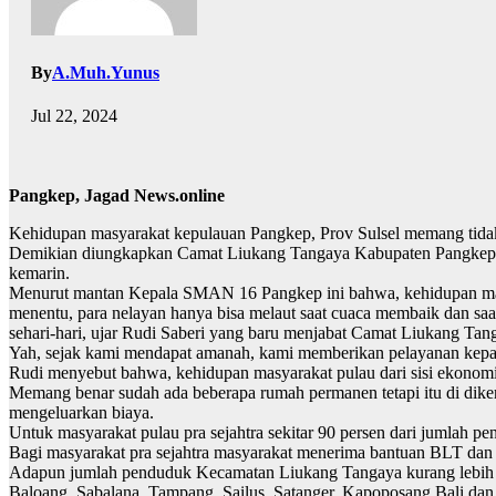
By
A.Muh.Yunus
Jul 22, 2024
Pangkep, Jagad News.online
Kehidupan masyarakat kepulauan Pangkep, Prov Sulsel memang tidakla
Demikian diungkapkan Camat Liukang Tangaya Kabupaten Pangkep Ru
kemarin.
Menurut mantan Kepala SMAN 16 Pangkep ini bahwa, kehidupan masyar
menentu, para nelayan hanya bisa melaut saat cuaca membaik dan saa
sehari-hari, ujar Rudi Saberi yang baru menjabat Camat Liukang Tang
Yah, sejak kami mendapat amanah, kami memberikan pelayanan kepa
Rudi menyebut bahwa, kehidupan masyarakat pulau dari sisi ekonomi
Memang benar sudah ada beberapa rumah permanen tetapi itu di diker
mengeluarkan biaya.
Untuk masyarakat pulau pra sejahtra sekitar 90 persen dari jumlah p
Bagi masyarakat pra sejahtra masyarakat menerima bantuan BLT dan ra
Adapun jumlah penduduk Kecamatan Liukang Tangaya kurang lebih 19 
Baloang, Sabalana, Tampang, Sailus, Satanger, Kapoposang Bali dan