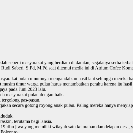
h seperti masyarakat yang berdiam di daratan, segalanya serba terbat
di Saberi, S.Pd, M.Pd saat ditemui media ini di Atrium Cofee Komp
akat pulau umumnya mengandalkan hasil laut sehingga mereka harus p
t musim timur warga pulau harus menambatkan perahu karena itu hasil
aya pada Juni 2023 lalu.
da masyarakat pulau dengan baik.
 tergolong pas-pasan.
jakan secara gotong royong anak pulau. Paling mereka hanya menyiapkan
enduduk.
skin, terutama bagi lansia.
ribu jiwa yang memiliki wilayah satu kelurahan dan delapan desa, ya
 Poleonro.