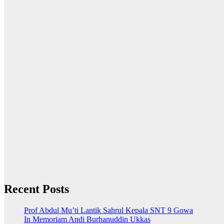
Recent Posts
Prof Abdul Mu’ti Lantik Sahrul Kepala SNT 9 Gowa
In Memoriam Andi Burhanuddin Ukkas