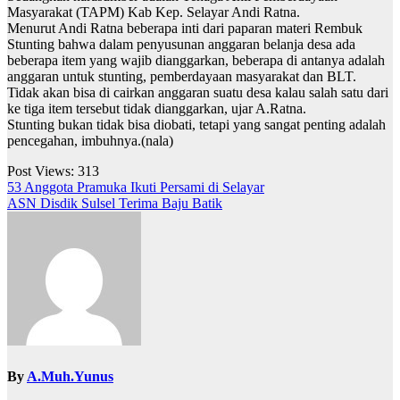
Masyarakat (TAPM) Kab Kep. Selayar Andi Ratna.
Menurut Andi Ratna beberapa inti dari paparan materi Rembuk
Stunting bahwa dalam penyusunan anggaran belanja desa ada
beberapa item yang wajib dianggarkan, beberapa di antanya adalah
anggaran untuk stunting, pemberdayaan masyarakat dan BLT.
Tidak akan bisa di cairkan anggaran suatu desa kalau salah satu dari
ke tiga item tersebut tidak dianggarkan, ujar A.Ratna.
Stunting bukan tidak bisa diobati, tetapi yang sangat penting adalah
pencegahan, imbuhnya.(nala)
Post Views:
313
Navigasi
53 Anggota Pramuka Ikuti Persami di Selayar
ASN Disdik Sulsel Terima Baju Batik
pos
By
A.Muh.Yunus