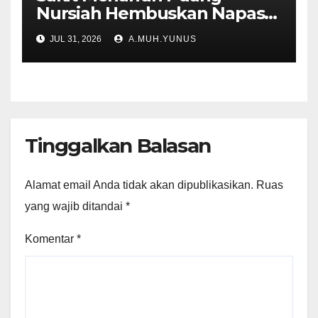
Nursiah Hembuskan Napas
Terakhir
JUL 31, 2026
A.MUH.YUNUS
Tinggalkan Balasan
Alamat email Anda tidak akan dipublikasikan.
Ruas
yang wajib ditandai
*
Komentar
*