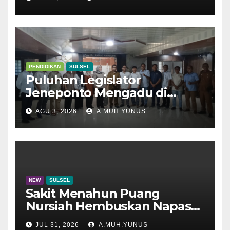
PENDIDIKAN
SULSEL
Puluhan Legislator
Jeneponto Mengadu di
Disdik Sulsel
AGU 3, 2026
A.MUH.YUNUS
NEW
SULSEL
Sakit Menahun Puang
Nursiah Hembuskan Napas
Terakhir
JUL 31, 2026
A.MUH.YUNUS