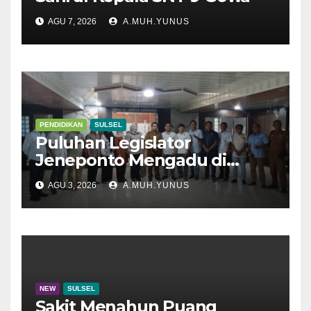
AGU 7, 2026
A.MUH.YUNUS
PENDIDIKAN
SULSEL
Puluhan Legislator
Jeneponto Mengadu di
Disdik Sulsel
AGU 3, 2026
A.MUH.YUNUS
NEW
SULSEL
Sakit Menahun Puang