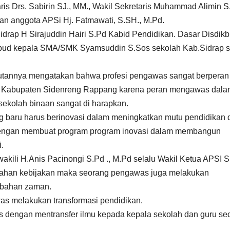
ris Drs. Sabirin SJ., MM., Wakil Sekretaris Muhammad Alimin S
dan anggota APSi Hj. Fatmawati, S.SH., M.Pd.
idrap H Sirajuddin Hairi S.Pd Kabid Pendidikan. Dasar Disdik
ikbud kepala SMA/SMK Syamsuddin S.Sos sekolah Kab.Sidrap s
butannya mengatakan bahwa profesi pengawas sangat berperan
di Kabupaten Sidenreng Rappang karena peran mengawas dal
ekolah binaan sangat di harapkan.
 baru harus berinovasi dalam meningkatkan mutu pendidikan 
dengan membuat program program inovasi dalam membangun
.
kili H.Anis Pacinongi S.Pd ., M.Pd selalu Wakil Ketua APSI S
ahan kebijakan maka seorang pengawas juga melakukan
ubahan zaman.
as melakukan transformasi pendidikan.
as dengan mentransfer ilmu kepada kepala sekolah dan guru se