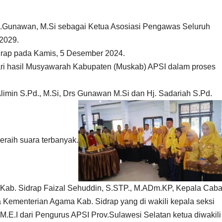
rs.Gunawan, M.Si sebagai Ketua Asosiasi Pengawas Seluruh
2029.
idrap pada Kamis, 5 Desember 2024.
ari hasil Musyawarah Kabupaten (Muskab) APSI dalam proses
min S.Pd., M.Si, Drs Gunawan M.Si dan Hj. Sadariah S.Pd.
raih suara terbanyak.
an Kab. Sidrap Faizal Sehuddin, S.STP., M.ADm.KP, Kepala Cab
a Kementerian Agama Kab. Sidrap yang di wakili kepala seksi
.E.I dari Pengurus APSI Prov.Sulawesi Selatan ketua diwakili