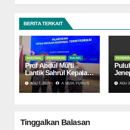
BERITA TERKAIT
NASIONAL
PENDIDIKAN
SULSEL
PENDIDI
Prof Abdul Mu’ti
Pulu
Lantik Sahrul Kepala
Jene
SNT 9 Gowa
di Di
AGU 7, 2026
A.MUH.YUNUS
AGU 3
Tinggalkan Balasan