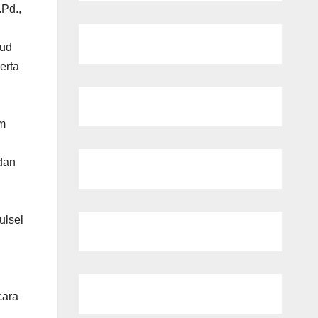
.Pd.,
bud
erta
am
dan
ulsel
cara