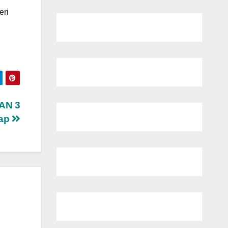
eri
AN 3
rap