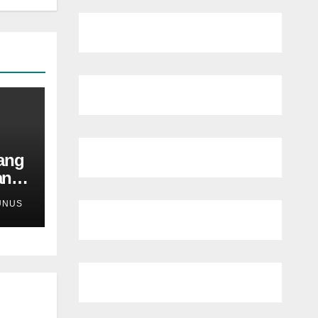
ang
an
UNUS