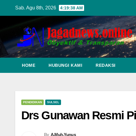
Skip
Sab. Agu 8th, 2026
4:19:40 AM
to
content
HOME
HUBUNGI KAMI
REDAKSI
PENDIDIKAN
SULSEL
Drs Gunawan Resmi Pi
By
A.Muh.Yunus