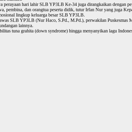
hwa perayaan hari lahir SLB YP3LB Ke-34 juga dirangkaikan dengan 
swa, pembina, dan orangtua peserta didik, tutur Irfan Nur yang juga
mosional lingkup keluarga besar SLB YP3LB.
engawas SLB YP3LB (Nur Haco, S.Pd., M.Pd.), perwakilan Puskesmas 
 undangan lainnya.
sabilitas tuna grahita (down syndrome) hingga menyanyikan lagu Indo