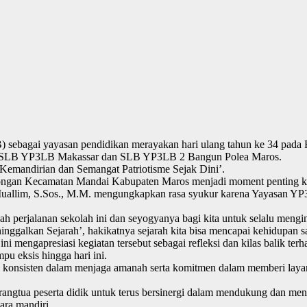
 sebagai yayasan pendidikan merayakan hari ulang tahun ke 34 pada
ni SLB YP3LB Makassar dan SLB YP3LB 2 Bangun Polea Maros.
mandirian dan Semangat Patriotisme Sejak Dini’.
ongan Kecamatan Mandai Kabupaten Maros menjadi moment penting k
uallim, S.Sos., M.M. mengungkapkan rasa syukur karena Yayasan YP3
h perjalanan sekolah ini dan seyogyanya bagi kita untuk selalu menging
ggalkan Sejarah’, hakikatnya sejarah kita bisa mencapai kehidupan saa
engapresiasi kegiatan tersebut sebagai refleksi dan kilas balik terha
 eksis hingga hari ini.
konsisten dalam menjaga amanah serta komitmen dalam memberi layan
 orangtua peserta didik untuk terus bersinergi dalam mendukung dan 
ara mandiri.