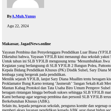
By
A.Muh.Yunus
Agu 22, 2024
Makassar, JagadNews.online
Yayasan Pembina dan Penyelenggara Pendidikan Luar Biasa (YP3LB)
Diketahui bahwa, Yayasan YP3LB kini menaungi dua sekolah yak
Untuk tahun ini SLB YP3LB mengusung tema ‘Menumbuhkan Jiwa Ke
Kegiatan yang berlangsung di SLB YP3LB 2 Bangun Polea, Pattont
Kepala Bidang Pendidikan Khusus (PK) Disdik Sulsel, Sary Diana M
lembaga yang bergerak pada pendidikan.
Menilik sejarah YP3LB, lanjut Sary Diana Muallim tentu beragam kisa
Proklamator Bung Karno tentang ‘Jasmerah’ ‘Jangan Sekali-Kali Menin
Mantan Kabag Protokol dan Tata Usaha Biro Umum Pemprov Sulsel ini m
beragam rintangan hingga berbuah sukses sehingga SLB YP3LB mampu
Kami berharap agar segenap pembina dan personil SLB YP3LB terus 
Berkebutuhan Khusus (ABK).
Selain itu, kepada pengawas sekolah, pengurus komite dan segenap
memberi akses layanan pendidikan kepada ABK agar dapat hidup sec