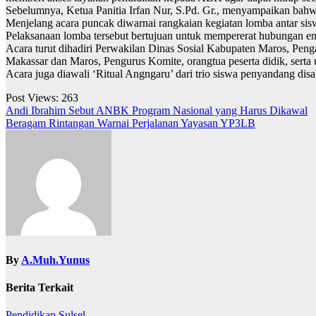
Sebelumnya, Ketua Panitia Irfan Nur, S.Pd. Gr., menyampaikan ba
Menjelang acara puncak diwarnai rangkaian kegiatan lomba antar si
Pelaksanaan lomba tersebut bertujuan untuk mempererat hubungan e
Acara turut dihadiri Perwakilan Dinas Sosial Kabupaten Maros, P
Makassar dan Maros, Pengurus Komite, orangtua peserta didik, serta
Acara juga diawali ‘Ritual Angngaru’ dari trio siswa penyandang di
Post Views:
263
Navigasi
Andi Ibrahim Sebut ANBK Program Nasional yang Harus Dikawal
Beragam Rintangan Warnai Perjalanan Yayasan YP3LB
pos
By
A.Muh.Yunus
Berita Terkait
Pendidikan
Sulsel