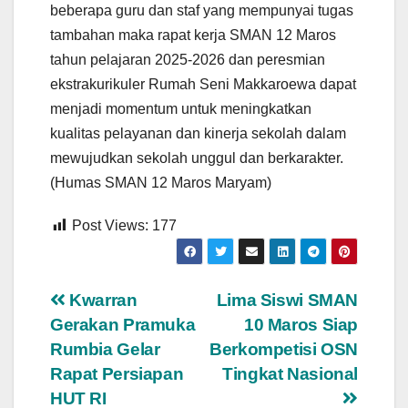
beberapa guru dan staf yang mempunyai tugas
tambahan maka rapat kerja SMAN 12 Maros
tahun pelajaran 2025-2026 dan peresmian
ekstrakurikuler Rumah Seni Makkaroewa dapat
menjadi momentum untuk meningkatkan
kualitas pelayanan dan kinerja sekolah dalam
mewujudkan sekolah unggul dan berkarakter.
(Humas SMAN 12 Maros Maryam)
Post Views:
177
Navigasi
Kwarran
Lima Siswi SMAN
Gerakan Pramuka
10 Maros Siap
pos
Rumbia Gelar
Berkompetisi OSN
Rapat Persiapan
Tingkat Nasional
HUT RI