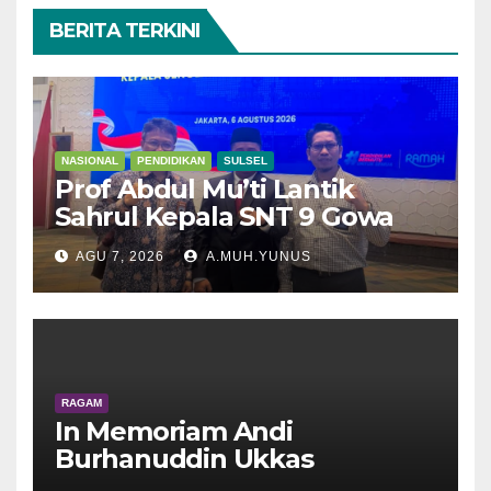
BERITA TERKINI
NASIONAL
PENDIDIKAN
SULSEL
Prof Abdul Mu’ti Lantik
Sahrul Kepala SNT 9 Gowa
AGU 7, 2026
A.MUH.YUNUS
RAGAM
In Memoriam Andi
Burhanuddin Ukkas