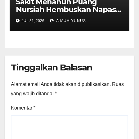
Sakit Menahun Puang
Nursiah Hembuskan Napas
Terakhir
JUL 31, 2026
A.MUH.YUNUS
Tinggalkan Balasan
Alamat email Anda tidak akan dipublikasikan.
Ruas
yang wajib ditandai
*
Komentar
*