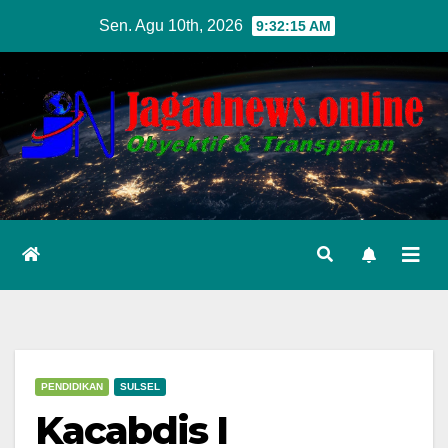
Skip
Sen. Agu 10th, 2026
9:32:16 AM
to
content
PENDIDIKAN
SULSEL
Kacabdis I