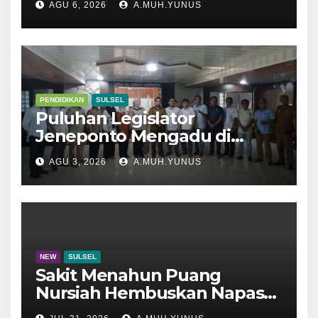
AGU 6, 2026
A.MUH.YUNUS
PENDIDIKAN
SULSEL
Puluhan Legislator
Jeneponto Mengadu di
Disdik Sulsel
AGU 3, 2026
A.MUH.YUNUS
NEW
SULSEL
Sakit Menahun Puang
Nursiah Hembuskan Napas
Terakhir