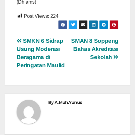
(Dhiams)
Post Views:
224
Navigasi
SMKN 6 Sidrap
SMAN 8 Soppeng
Usung Moderasi
Bahas Akreditasi
pos
Beragama di
Sekolah
Peringatan Maulid
By
A.Muh.Yunus