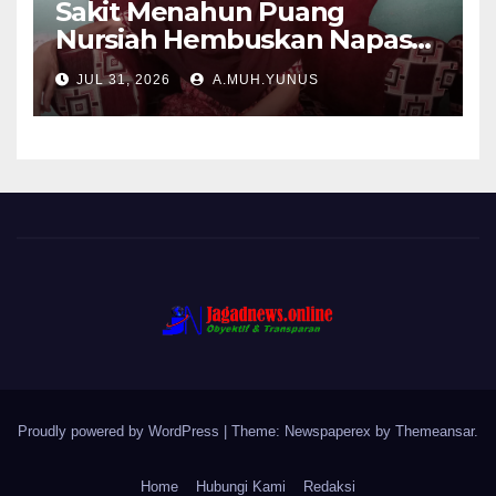
Sakit Menahun Puang
Nursiah Hembuskan Napas
Terakhir
JUL 31, 2026
A.MUH.YUNUS
Proudly powered by WordPress
|
Theme: Newspaperex by
Themeansar
.
Home
Hubungi Kami
Redaksi