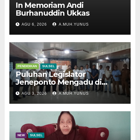
In Memoriam Andi
Burhanuddin Ukkas
AGU 6, 2026
A.MUH.YUNUS
PENDIDIKAN
SULSEL
Puluhan Legislator
Jeneponto Mengadu di
Disdik Sulsel
AGU 3, 2026
A.MUH.YUNUS
NEW
SULSEL