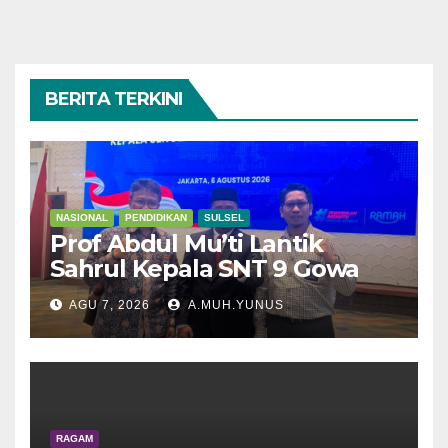
BERITA TERKINI
NASIONAL
PENDIDIKAN
SULSEL
Prof Abdul Mu’ti Lantik
Sahrul Kepala SNT 9 Gowa
AGU 7, 2026
A.MUH.YUNUS
RAGAM