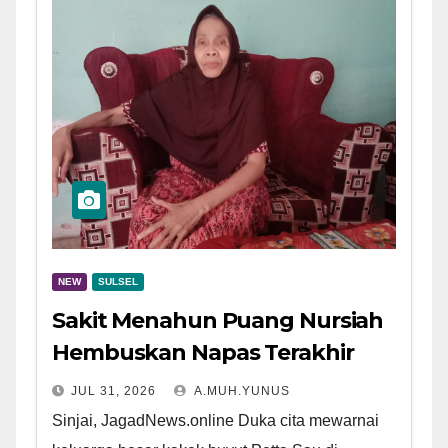
NEW
SULSEL
Sakit Menahun Puang Nursiah
Hembuskan Napas Terakhir
JUL 31, 2026
A.MUH.YUNUS
Sinjai, JagadNews.online Duka cita mewarnai