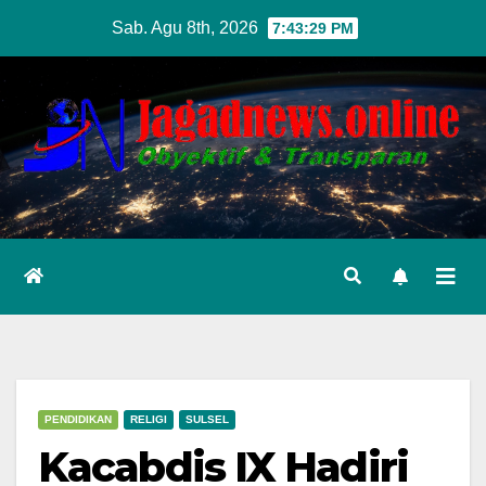
Skip
Sab. Agu 8th, 2026
7:43:31 PM
to
content
PENDIDIKAN
RELIGI
SULSEL
Kacabdis IX Hadiri