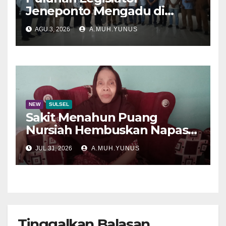
Jeneponto Mengadu di
Disdik Sulsel
AGU 3, 2026
A.MUH.YUNUS
NEW
SULSEL
Sakit Menahun Puang
Nursiah Hembuskan Napas
Terakhir
JUL 31, 2026
A.MUH.YUNUS
Tinggalkan Balasan