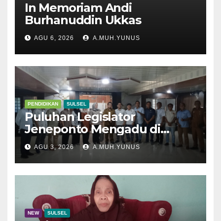
In Memoriam Andi
Burhanuddin Ukkas
AGU 6, 2026
A.MUH.YUNUS
PENDIDIKAN
SULSEL
Puluhan Legislator
Jeneponto Mengadu di
Disdik Sulsel
AGU 3, 2026
A.MUH.YUNUS
NEW
SULSEL