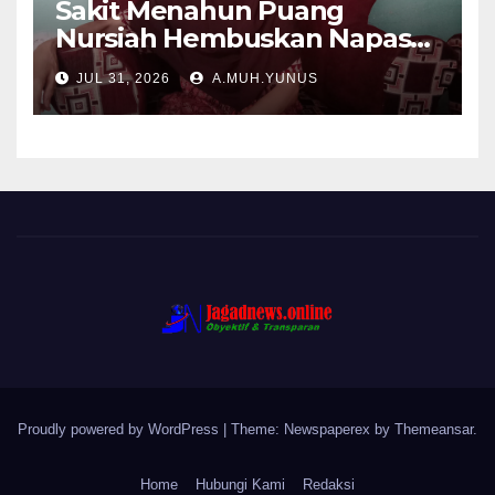
Sakit Menahun Puang
Nursiah Hembuskan Napas
Terakhir
JUL 31, 2026
A.MUH.YUNUS
Proudly powered by WordPress
|
Theme: Newspaperex by
Themeansar
.
Home
Hubungi Kami
Redaksi