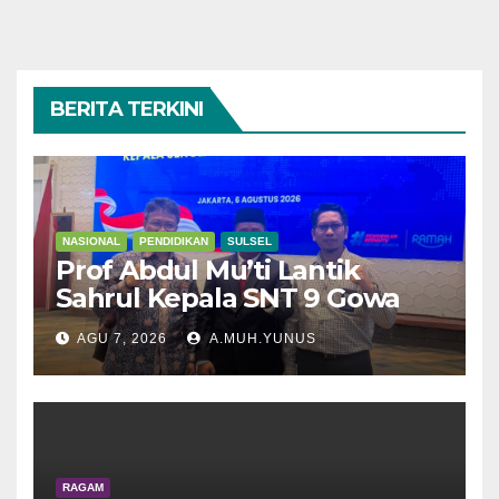
BERITA TERKINI
NASIONAL
PENDIDIKAN
SULSEL
Prof Abdul Mu’ti Lantik
Sahrul Kepala SNT 9 Gowa
AGU 7, 2026
A.MUH.YUNUS
RAGAM