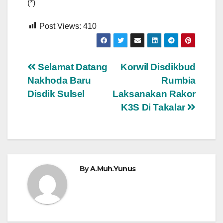
(*)
Post Views:
410
Navigasi
Selamat Datang
Korwil Disdikbud
Nakhoda Baru
Rumbia
pos
Disdik Sulsel
Laksanakan Rakor
K3S Di Takalar
By
A.Muh.Yunus