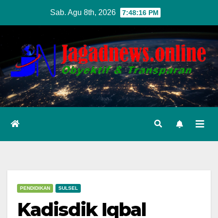
Skip
Sab. Agu 8th, 2026
7:48:17 PM
to
content
PENDIDIKAN
SULSEL
Kadisdik Iqbal