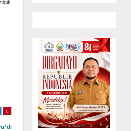
ambuk
u’ di