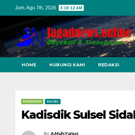
Skip
Jum. Agu 7th, 2026
3:18:13 AM
to
content
HOME
HUBUNGI KAMI
REDAKSI
PENDIDIKAN
SULSEL
Kadisdik Sulsel Sid
By
A.Muh.Yunus