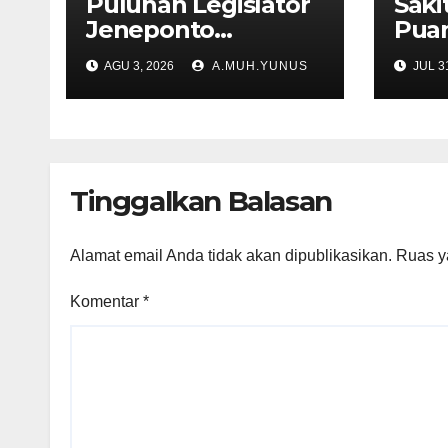
Puluhan Legislator
Sak
Jeneponto
Puan
Mengadu di Disdik
Hem
AGU 3, 2026
A.MUH.YUNUS
JUL 31
Sulsel
Tera
Tinggalkan Balasan
Alamat email Anda tidak akan dipublikasikan.
Ruas y
Komentar
*