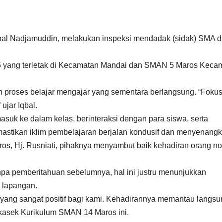
qbal Nadjamuddin, melakukan inspeksi mendadak (sidak) SMA d
15 yang terletak di Kecamatan Mandai dan SMAN 5 Maros Keca
 proses belajar mengajar yang sementara berlangsung. “Foku
ujar Iqbal.
suk ke dalam kelas, berinteraksi dengan para siswa, serta
mastikan iklim pembelajaran berjalan kondusif dan menyenangk
s, Hj. Rusniati, pihaknya menyambut baik kehadiran orang n
npa pemberitahuan sebelumnya, hal ini justru menunjukkan
i lapangan.
yang sangat positif bagi kami. Kehadirannya memantau langsu
akasek Kurikulum SMAN 14 Maros ini.