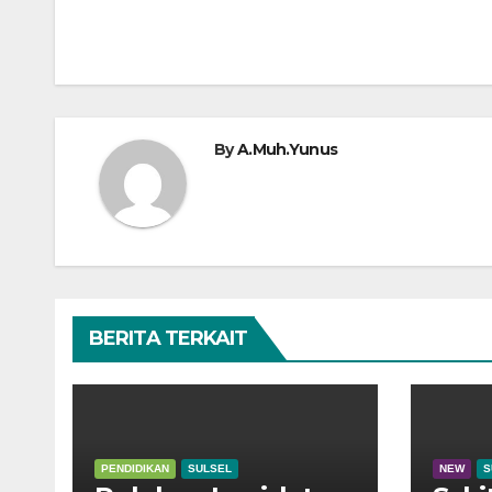
pos
By
A.Muh.Yunus
BERITA TERKAIT
PENDIDIKAN
SULSEL
NEW
S