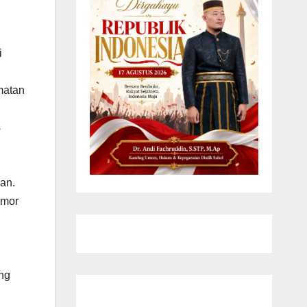
i
matan
s
an.
omor
ng