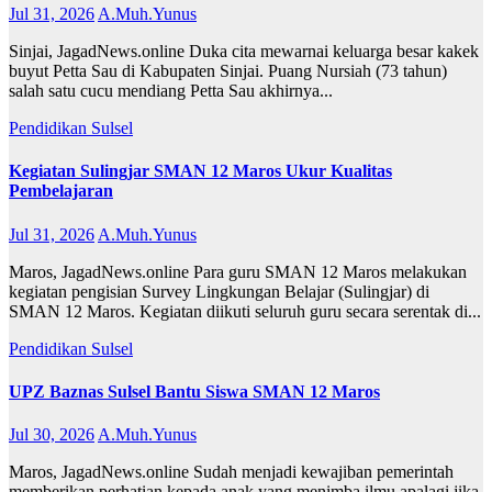
Jul 31, 2026
A.Muh.Yunus
Sinjai, JagadNews.online Duka cita mewarnai keluarga besar kakek
buyut Petta Sau di Kabupaten Sinjai. Puang Nursiah (73 tahun)
salah satu cucu mendiang Petta Sau akhirnya...
Pendidikan
Sulsel
Kegiatan Sulingjar SMAN 12 Maros Ukur Kualitas
Pembelajaran
Jul 31, 2026
A.Muh.Yunus
Maros, JagadNews.online Para guru SMAN 12 Maros melakukan
kegiatan pengisian Survey Lingkungan Belajar (Sulingjar) di
SMAN 12 Maros. Kegiatan diikuti seluruh guru secara serentak di...
Pendidikan
Sulsel
UPZ Baznas Sulsel Bantu Siswa SMAN 12 Maros
Jul 30, 2026
A.Muh.Yunus
Maros, JagadNews.online Sudah menjadi kewajiban pemerintah
memberikan perhatian kepada anak yang menimba ilmu apalagi jika