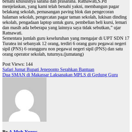
benahi khususnya sarana dan prasarana. Ratnawati,S.Pd
menjelaskan, yang kami telah benahi yakni, membangun pagar
belakang sekolah, pemasangan paving blok dan pengecoran
halaman sekolah, pengecatan pagar taman sekolah, lukisan dinding
sekolah, pengadaan laptop untuk guru, pembelian beli kursi, lemari
dan masih ada beberapa yang lainnya saya tidak sebutkan,” ujar
Ratnawati.
Sementara jumlah guru keseluruhan yang mengajar di UPT SDN 17
Turatea ini sebanyak 12 orang, terdiri 6 orang guru pegawai negeri
sipil (PNS) 6 orangguru non pegawai negeri sipil (PNS) dan satu
orang operator sekolah, tuturnya.(jumatang)
Post Views:
144
Navigasi
Safari Jumat Bupati Jeneponto Serahkan Bantuan
Dua SMAN di Makassar Laksanakan MPLS di Gedung Guru
pos
By
A.Muh.Yunus