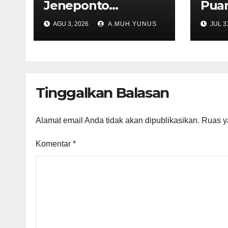
Jeneponto
Puan
Mengadu di Disdik
Hem
AGU 3, 2026
A.MUH.YUNUS
JUL 31
Sulsel
Tera
Tinggalkan Balasan
Alamat email Anda tidak akan dipublikasikan.
Ruas y
Komentar
*