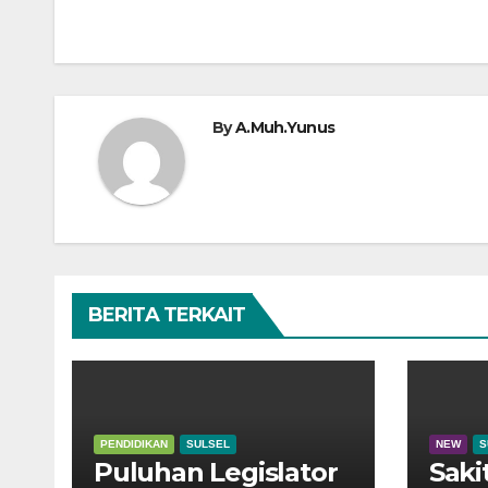
pos
By
A.Muh.Yunus
BERITA TERKAIT
PENDIDIKAN
SULSEL
NEW
S
Puluhan Legislator
Sak