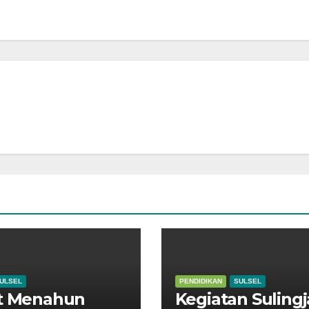
ULSEL
PENDIDIKAN
SULSEL
it Menahun
Kegiatan Sulingj