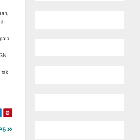
aan,
di
pala
ASN
 tak
 P5