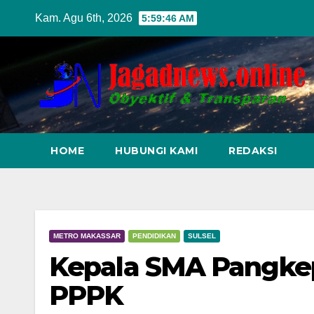
Skip
Kam. Agu 6th, 2026
5:59:48 AM
to
content
HOME
HUBUNGI KAMI
REDAKSI
METRO MAKASSAR
PENDIDIKAN
SULSEL
Kepala SMA Pangkep 
PPPK