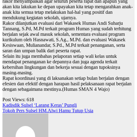
rakor menyampaikan agar seluruh peserta rapat dan apapun yang
akan kita lakukan ke depan upayakan kita tetap mengarahkan anak-
anak kita semua tetap melakukan hal-hal yang positif dan
mendukung kegiatan sekolah, ujarnya.
Rakor dilanjutkan evaluasi dari Wakasek Humas Andi Suharju
Tannang, S.Pd, M.Pd terkait program Humas yang sudah terhitung
berjalan sejak awal masuk sekolah, sementara evaluasi program
kurikulum oleh Hasnawati, S.Ag., M.Pd. dan evaluasi Wakasek
Kesiswaan, Mulianandar, S.Pd., M.Pd terkait penanganan, serta
saran dan umpan balik dari peserta rapat.
Selain itu juga membahas pelaporan setiap wali kelas untuk
mendapat penanganan ke depannya dan juga agenda terkait
kebersihan lingkungan dan bekerja sesuai dengan tupoksinya
masing-masing.
Rapat koordinasi yang di laksanakan setiap bulan berjalan dengan
efesien dan efektif dengan harapan hasil pelaksanaan rapat berjalan
dengan sebagaimana mestinya.(Humas SMAN 4 Wajo)
Post Views:
618
Navigasi
Kadisdik Sulsel ‘Larang Keras’ Pungli
Tokoh Pers Sulsel HM.Alwi Hamu Tutup Usia
pos