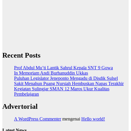
Recent Posts
Prof Abdul Mu’ti Lantik Sahrul Kepala SNT 9 Gowa
In Memoriam Andi Burhanuddin Ukkas
Puluhan Legislator Jeneponto Mengadu di Disdik Sulsel
Sakit Menahun Puang Nursiah Hembuskan Napas Terakhir
Kegiatan Sulingjar SMAN 12 Maros Ukur Kualitas
Pembelajaran
Advertorial
A WordPress Commenter
mengenai
Hello world!
Latest News