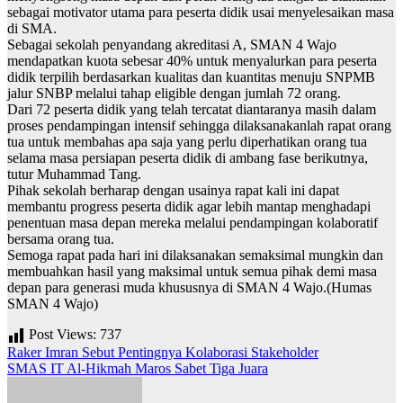
sebagai motivator utama para peserta didik usai menyelesaikan masa
di SMA.
Sebagai sekolah penyandang akreditasi A, SMAN 4 Wajo
mendapatkan kuota sebesar 40% untuk menyalurkan para peserta
didik terpilih berdasarkan kualitas dan kuantitas menuju SNPMB
jalur SNBP melalui tahap eligible dengan jumlah 72 orang.
Dari 72 peserta didik yang telah tercatat diantaranya masih dalam
proses pendampingan intensif sehingga dilaksanakanlah rapat orang
tua untuk membahas apa saja yang perlu diperhatikan orang tua
selama masa persiapan peserta didik di ambang fase berikutnya,
tutur Muhammad Tang.
Pihak sekolah berharap dengan usainya rapat kali ini dapat
membantu progress peserta didik agar lebih mantap menghadapi
penentuan masa depan mereka melalui pendampingan kolaboratif
bersama orang tua.
Semoga rapat pada hari ini dilaksanakan semaksimal mungkin dan
membuahkan hasil yang maksimal untuk semua pihak demi masa
depan para generasi muda khususnya di SMAN 4 Wajo.(Humas
SMAN 4 Wajo)
Post Views:
737
Navigasi
Raker Imran Sebut Pentingnya Kolaborasi Stakeholder
SMAS IT Al-Hikmah Maros Sabet Tiga Juara
pos