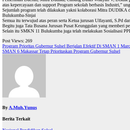
atas kepercayaan dan support Program sekolah berbasis Industri,” un
Sejumlah program telah dilakukan yakni kolaborasi Mitra DUDIKA da
Bulukumba-Sinjai
Semua itu terwujud atas peran serta Ketua jurusan Ulfayanti, S.Pd 
Begitu juga Tata Busana Jurusan Pusat Keunggulan yang memberi p
Selain itu SMKN 11 Bulukumba juga telah melakukan Sosialisasi PPDB
Post Views:
269
Navigasi
Program Prioritas Gubernur Sulsel Berjalan Efektif Di SMAN 1 Mar
SMAN 6 Makassar Tetap Prioritaskan Program Gubernur Sulsel
pos
By
A.Muh.Yunus
Berita Terkait