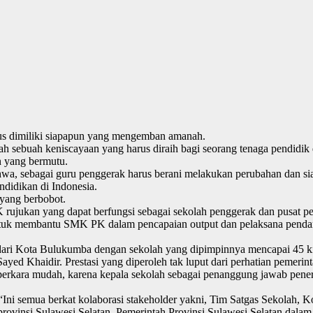
arus dimiliki siapapun yang mengemban amanah.
lah sebuah keniscayaan yang harus diraih bagi seorang tenaga pendid
n yang bermutu.
sebagai guru penggerak harus berani melakukan perubahan dan siap
ndidikan di Indonesia.
yang berbobot.
rujukan yang dapat berfungsi sebagai sekolah penggerak dan pusat pen
untuk membantu SMK PK dalam pencapaian output dan pelaksana pendam
ari Kota Bulukumba dengan sekolah yang dipimpinnya mencapai 45 ki
Sayed Khaidir. Prestasi yang diperoleh tak luput dari perhatian pemerint
perkara mudah, karena kepala sekolah sebagai penanggung jawab pene
 “Ini semua berkat kolaborasi stakeholder yakni, Tim Satgas Sekolah, 
rovinsi Sulawesi Selatan, Pemerintah Provinsi Sulawesi Selatan dala