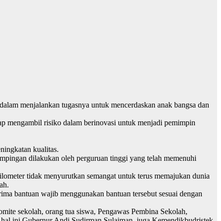
ik dalam menjalankan tugasnya untuk mencerdaskan anak bangsa dan
 mengambil risiko dalam berinovasi untuk menjadi pemimpin
ingkatan kualitas.
pingan dilakukan oleh perguruan tinggi yang telah memenuhi
lometer tidak menyurutkan semangat untuk terus memajukan dunia
ah.
rima bantuan wajib menggunakan bantuan tersebut sesuai dengan
Komite sekolah, orang tua siswa, Pengawas Pembina Sekolah,
m hal ini Gubernur Andi Sudirman Sulaiman, juga Kemendikbudristek