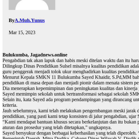
By
A.Muh.Yunus
Mar 15, 2023
Bulukumba, Jagadnews.online
Pengabdian tak akan lapuk dan habis meski ditelan waktu dan itu h
Dilingkup Dinas Pendidikan Sulsel misalnya kualitas pendidikan ada
guru penggerak menjadi tolok ukur menghadirkan kualitas pendidika
Menurut Kepala SMKN 11 Bulukumba Sayed Khaidir, S.Pd,MM bahwa, 
pendidikan di masa depan dan menjadi pionir dalam menata sistem pe
Dia menerapkan kepemimpinan dan peningkatan kualitas dan kinerja 
Sayed memimpin sekolah untuk bertransformasi sebagai sekolah SMK 
Selain itu, kata Sayed ada program pendampingan yang dirancang 
kriteria.
Jauh sebelumnya, kami telah melakukan pengembangan meski jarak d
pendidikan, yang pasti kami tetap konsisten di jalur pengabdian, ujar 
“Kami mendapat bantuan khusus secara berkelanjutan dan itu bukan 
aturan dan prosedur yang telah ditetapkan,” ungkapnya.
Sayed bersyukur dengan berbagai keberhasilan yang telah diperoleh.
Pemerintah Daerah, Mitra Dudika, Cabang Dinas Wilayah V, Disdik p