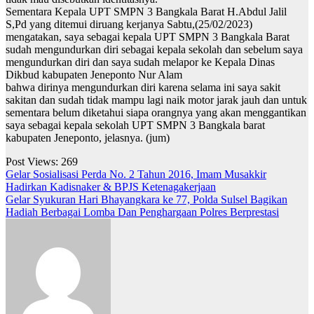
Sementara Kepala UPT SMPN 3 Bangkala Barat H.Abdul Jalil
S,Pd yang ditemui diruang kerjanya Sabtu,(25/02/2023)
mengatakan, saya sebagai kepala UPT SMPN 3 Bangkala Barat
sudah mengundurkan diri sebagai kepala sekolah dan sebelum saya
mengundurkan diri dan saya sudah melapor ke Kepala Dinas
Dikbud kabupaten Jeneponto Nur Alam
bahwa dirinya mengundurkan diri karena selama ini saya sakit
sakitan dan sudah tidak mampu lagi naik motor jarak jauh dan untuk
sementara belum diketahui siapa orangnya yang akan menggantikan
saya sebagai kepala sekolah UPT SMPN 3 Bangkala barat
kabupaten Jeneponto, jelasnya. (jum)
Post Views:
269
Navigasi
Gelar Sosialisasi Perda No. 2 Tahun 2016, Imam Musakkir
Hadirkan Kadisnaker & BPJS Ketenagakerjaan
pos
Gelar Syukuran Hari Bhayangkara ke 77, Polda Sulsel Bagikan
Hadiah Berbagai Lomba Dan Penghargaan Polres Berprestasi