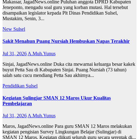
Makassar, JagadNews.online Puluhan anggota DPRD Kabupaten
Jeneponto, mengadu soal guru yang korban mutasi. Hal tersebut
disampaikan legislator kepada Plt Dinas Pendidikan Sulsel,
Mustakim, Senin, 3...
New
Sulsel
Sakit Menahun Puang Nursiah Hembuskan Napas Terakhir
Jul 31, 2026
A.Muh.Yunus
Sinjai, JagadNews.online Duka cita mewarnai keluarga besar kakek
buyut Petta Sau di Kabupaten Sinjai. Puang Nursiah (73 tahun)
salah satu cucu mendiang Petta Sau akhirnya...
Pendidikan
Sulsel
Kegiatan Sulingjar SMAN 12 Maros Ukur Kualitas
Pembelajaran
Jul 31, 2026
A.Muh.Yunus
Maros, JagadNews.online Para guru SMAN 12 Maros melakukan
kegiatan pengisian Survey Lingkungan Belajar (Sulingjar) di
SMAN 12 Maros. Kegiatan diikuti seluruh guru secara serentak di...