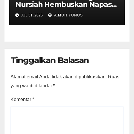
Nursiah Hembuskan Napas
Terakhir
JUL 31, 2026
A.MUH.YUNUS
Tinggalkan Balasan
Alamat email Anda tidak akan dipublikasikan.
Ruas
yang wajib ditandai
*
Komentar
*