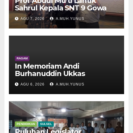
Prof Abdul Mu’ti Lantik
Sahrul Kepala SNT 9 Gowa
AGU 7, 2026
A.MUH.YUNUS
RAGAM
In Memoriam Andi
Burhanuddin Ukkas
AGU 6, 2026
A.MUH.YUNUS
PENDIDIKAN
SULSEL
Puluhan Legislator