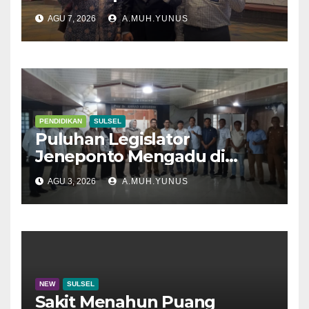
AGU 7, 2026
A.MUH.YUNUS
PENDIDIKAN
SULSEL
Puluhan Legislator
Jeneponto Mengadu di
Disdik Sulsel
AGU 3, 2026
A.MUH.YUNUS
NEW
SULSEL
Sakit Menahun Puang