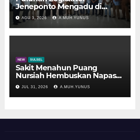
Jeneponto Mengadu di
Disdik Sulsel
AGU 3, 2026
A.MUH.YUNUS
NEW
SULSEL
Sakit Menahun Puang
Nursiah Hembuskan Napas
Terakhir
JUL 31, 2026
A.MUH.YUNUS