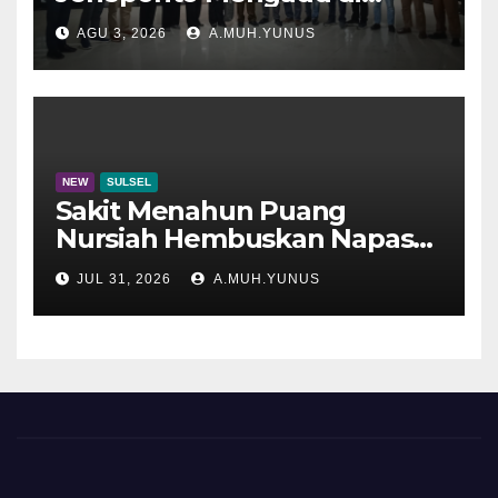
Disdik Sulsel
AGU 3, 2026
A.MUH.YUNUS
NEW
SULSEL
Sakit Menahun Puang
Nursiah Hembuskan Napas
Terakhir
JUL 31, 2026
A.MUH.YUNUS