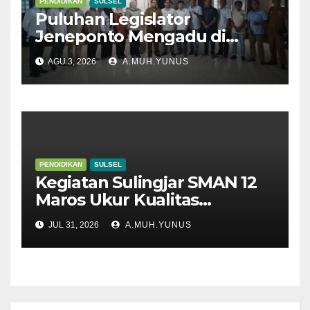
PENDIDIKAN
SULSEL
Puluhan Legislator
Jeneponto Mengadu di
Disdik Sulsel
AGU 3, 2026
A.MUH.YUNUS
PENDIDIKAN
SULSEL
Kegiatan Sulingjar SMAN 12
Maros Ukur Kualitas
Pembelajaran
JUL 31, 2026
A.MUH.YUNUS