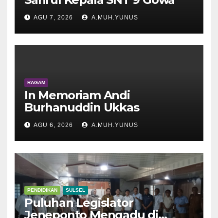
AGU 7, 2026
A.MUH.YUNUS
RAGAM
In Memoriam Andi
Burhanuddin Ukkas
AGU 6, 2026
A.MUH.YUNUS
PENDIDIKAN
SULSEL
Puluhan Legislator
Jeneponto Mengadu di