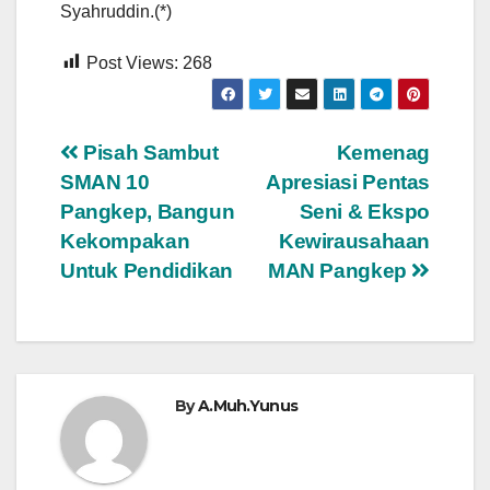
Syahruddin.(*)
Post Views:
268
Navigasi
Pisah Sambut
Kemenag
SMAN 10
Apresiasi Pentas
pos
Pangkep, Bangun
Seni & Ekspo
Kekompakan
Kewirausahaan
Untuk Pendidikan
MAN Pangkep
By
A.Muh.Yunus