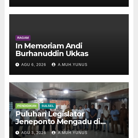
RAGAM
In Memoriam Andi
Burhanuddin Ukkas
AGU 6, 2026
A.MUH.YUNUS
PENDIDIKAN
SULSEL
Puluhan Legislator
Jeneponto Mengadu di
Disdik Sulsel
AGU 3, 2026
A.MUH.YUNUS