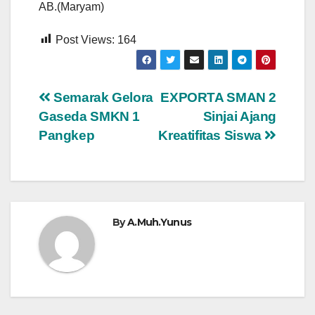
AB.(Maryam)
Post Views:
164
Navigasi
Semarak Gelora
EXPORTA SMAN 2
Gaseda SMKN 1
Sinjai Ajang
pos
Pangkep
Kreatifitas Siswa
By
A.Muh.Yunus