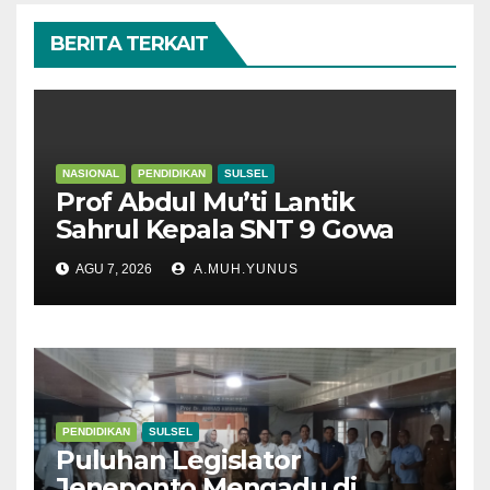
BERITA TERKAIT
NASIONAL
PENDIDIKAN
SULSEL
Prof Abdul Mu’ti Lantik
Sahrul Kepala SNT 9 Gowa
AGU 7, 2026
A.MUH.YUNUS
PENDIDIKAN
SULSEL
Puluhan Legislator
Jeneponto Mengadu di