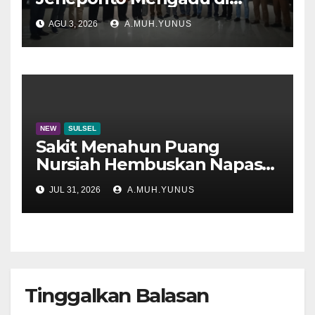
Disdik Sulsel
AGU 3, 2026
A.MUH.YUNUS
NEW
SULSEL
Sakit Menahun Puang
Nursiah Hembuskan Napas
Terakhir
JUL 31, 2026
A.MUH.YUNUS
Tinggalkan Balasan