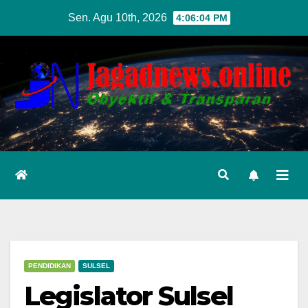
Skip
Sen. Agu 10th, 2026
4:06:05 PM
to
content
PENDIDIKAN
SULSEL
Legislator Sulsel