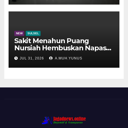
NEW
SULSEL
Sakit Menahun Puang
Nursiah Hembuskan Napas
Terakhir
JUL 31, 2026
A.MUH.YUNUS