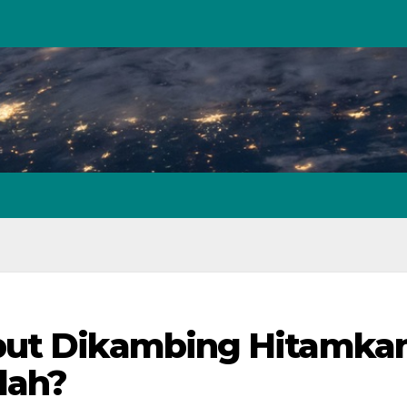
but Dikambing Hitamka
lah?