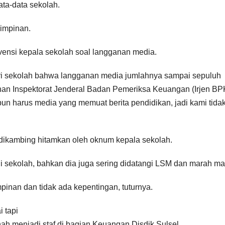
a-data sekolah.
impinan.
rvensi kepala sekolah soal langganan media.
ri sekolah bahwa langganan media jumlahnya sampai sepuluh
han Inspektorat Jenderal Badan Pemeriksa Keuangan (Irjen BP
pun harus media yang memuat berita pendidikan, jadi kami tida
 dikambing hitamkan oleh oknum kepala sekolah.
i sekolah, bahkan dia juga sering didatangi LSM dan marah ma
pinan dan tidak ada kepentingan, tuturnya.
 tapi
rnah menjadi staf di bagian Keuangan Disdik Sulsel.