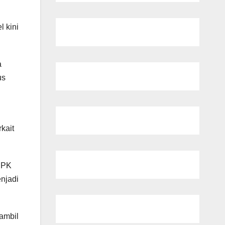
 kini
a
us
kait
 BPK
enjadi
 ambil