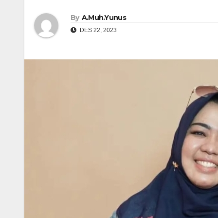
By
A.Muh.Yunus
DES 22, 2023