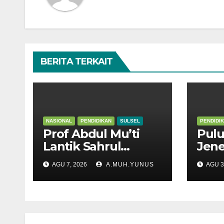
BERITA TERKAIT
NASIONAL
PENDIDIKAN
SULSEL
PENDIDI
Prof Abdul Mu’ti
Pulu
Lantik Sahrul
Jen
Kepala SNT 9 Gowa
Meng
AGU 7, 2026
A.MUH.YUNUS
AGU 3
Suls