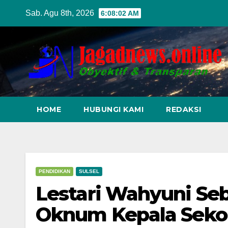
Skip
Sab. Agu 8th, 2026
6:08:03 AM
to
content
HOME
HUBUNGI KAMI
REDAKSI
PENDIDIKAN
SULSEL
Lestari Wahyuni Se
Oknum Kepala Seko