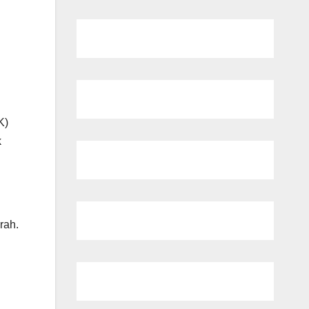
K)
k
rah.