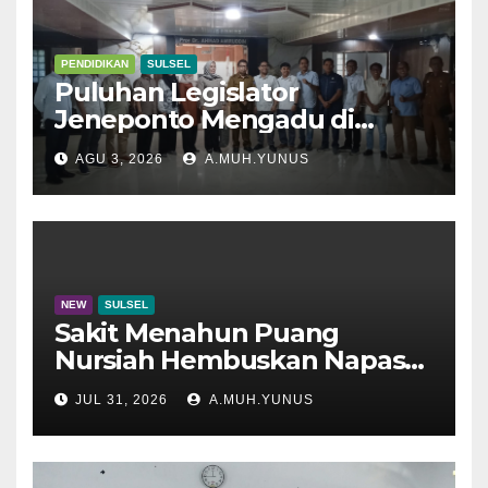
PENDIDIKAN
SULSEL
Puluhan Legislator
Jeneponto Mengadu di
Disdik Sulsel
AGU 3, 2026
A.MUH.YUNUS
NEW
SULSEL
Sakit Menahun Puang
Nursiah Hembuskan Napas
Terakhir
JUL 31, 2026
A.MUH.YUNUS