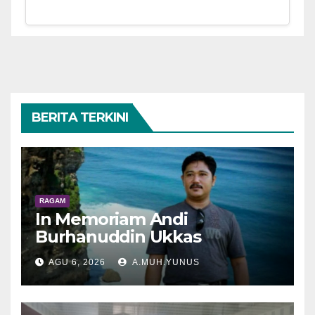
BERITA TERKINI
RAGAM
In Memoriam Andi
Burhanuddin Ukkas
AGU 6, 2026
A.MUH.YUNUS