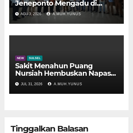
Jeneponto Mengadu di
Disdik Sulsel
AGU 3, 2026
A.MUH.YUNUS
NEW
SULSEL
Sakit Menahun Puang
Nursiah Hembuskan Napas
Terakhir
JUL 31, 2026
A.MUH.YUNUS
Tinggalkan Balasan