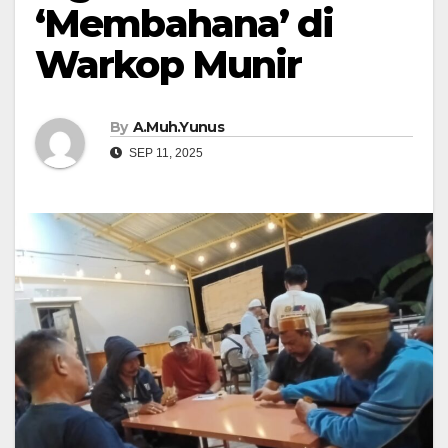
‘Membahana’ di
Warkop Munir
By
A.Muh.Yunus
SEP 11, 2025