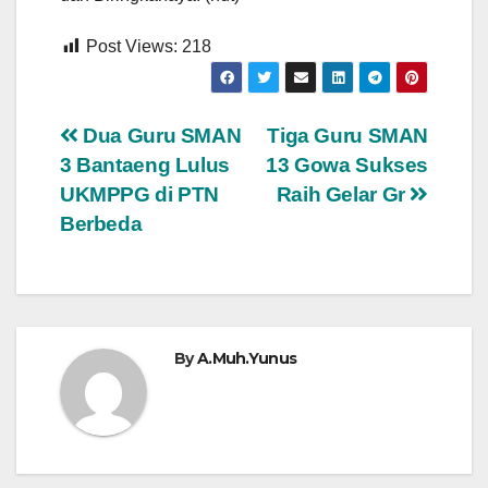
Post Views:
218
Navigasi
Dua Guru SMAN
Tiga Guru SMAN
3 Bantaeng Lulus
13 Gowa Sukses
pos
UKMPPG di PTN
Raih Gelar Gr
Berbeda
By
A.Muh.Yunus