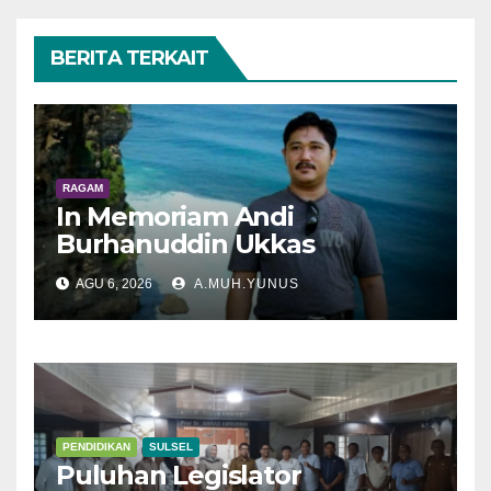
BERITA TERKAIT
RAGAM
In Memoriam Andi
Burhanuddin Ukkas
AGU 6, 2026
A.MUH.YUNUS
PENDIDIKAN
SULSEL
Puluhan Legislator