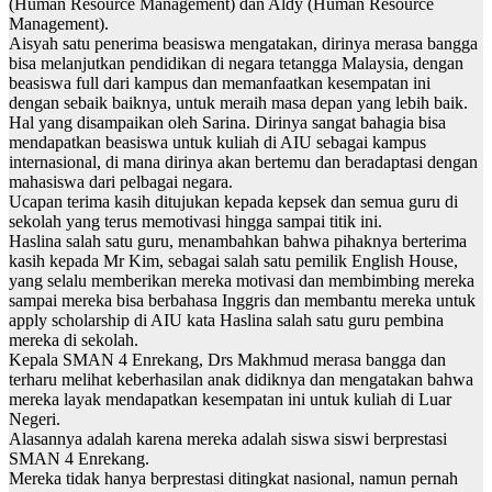
(Human Resource Management) dan Aldy (Human Resource
Management).
Aisyah satu penerima beasiswa mengatakan, dirinya merasa bangga
bisa melanjutkan pendidikan di negara tetangga Malaysia, dengan
beasiswa full dari kampus dan memanfaatkan kesempatan ini
dengan sebaik baiknya, untuk meraih masa depan yang lebih baik.
Hal yang disampaikan oleh Sarina. Dirinya sangat bahagia bisa
mendapatkan beasiswa untuk kuliah di AIU sebagai kampus
internasional, di mana dirinya akan bertemu dan beradaptasi dengan
mahasiswa dari pelbagai negara.
Ucapan terima kasih ditujukan kepada kepsek dan semua guru di
sekolah yang terus memotivasi hingga sampai titik ini.
Haslina salah satu guru, menambahkan bahwa pihaknya berterima
kasih kepada Mr Kim, sebagai salah satu pemilik English House,
yang selalu memberikan mereka motivasi dan membimbing mereka
sampai mereka bisa berbahasa Inggris dan membantu mereka untuk
apply scholarship di AIU kata Haslina salah satu guru pembina
mereka di sekolah.
Kepala SMAN 4 Enrekang, Drs Makhmud merasa bangga dan
terharu melihat keberhasilan anak didiknya dan mengatakan bahwa
mereka layak mendapatkan kesempatan ini untuk kuliah di Luar
Negeri.
Alasannya adalah karena mereka adalah siswa siswi berprestasi
SMAN 4 Enrekang.
Mereka tidak hanya berprestasi ditingkat nasional, namun pernah