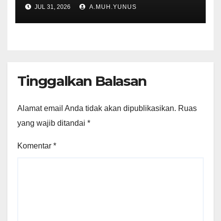
Terakhir
JUL 31, 2026
A.MUH.YUNUS
Tinggalkan Balasan
Alamat email Anda tidak akan dipublikasikan.
Ruas
yang wajib ditandai
*
Komentar
*