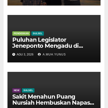
PENDIDIKAN
SULSEL
Puluhan Legislator
Jeneponto Mengadu di
Disdik Sulsel
AGU 3, 2026
A.MUH.YUNUS
NEW
SULSEL
Sakit Menahun Puang
Nursiah Hembuskan Napas