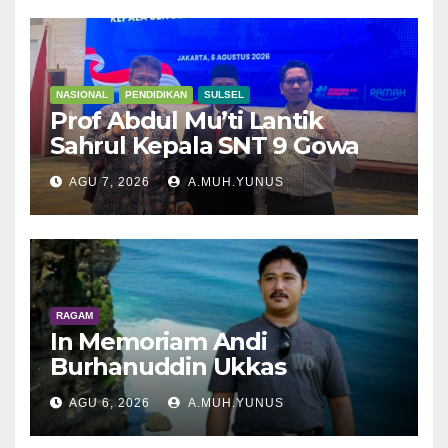
NASIONAL
PENDIDIKAN
SULSEL
Prof Abdul Mu’ti Lantik
Sahrul Kepala SNT 9 Gowa
AGU 7, 2026
A.MUH.YUNUS
RAGAM
In Memoriam Andi
Burhanuddin Ukkas
AGU 6, 2026
A.MUH.YUNUS