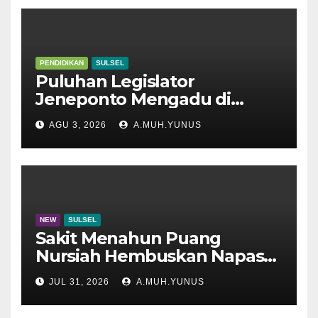
PENDIDIKAN
SULSEL
Puluhan Legislator
Jeneponto Mengadu di
Disdik Sulsel
AGU 3, 2026
A.MUH.YUNUS
NEW
SULSEL
Sakit Menahun Puang
Nursiah Hembuskan Napas
Terakhir
JUL 31, 2026
A.MUH.YUNUS