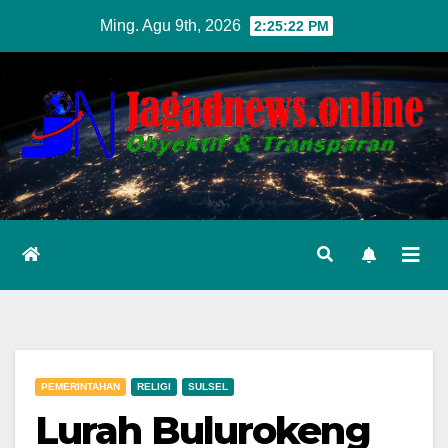
Skip
Ming. Agu 9th, 2026
2:25:24 PM
to
content
PEMERINTAHAN
RELIGI
SULSEL
Lurah Bulurokeng