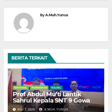
By
A.Muh.Yunus
BERITA TERKAIT
NASIONAL
PENDIDIKAN
SULSEL
Prof Abdul Mu’ti Lantik
Sahrul Kepala SNT 9 Gowa
AGU 7, 2026
A.MUH.YUNUS