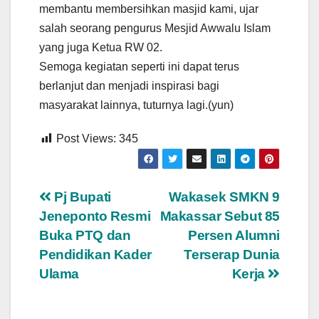
membantu membersihkan masjid kami, ujar
salah seorang pengurus Mesjid Awwalu Islam
yang juga Ketua RW 02.
Semoga kegiatan seperti ini dapat terus
berlanjut dan menjadi inspirasi bagi
masyarakat lainnya, tuturnya lagi.(yun)
Post Views:
345
Navigasi
Pj Bupati
Wakasek SMKN 9
Jeneponto Resmi
Makassar Sebut 85
pos
Buka PTQ dan
Persen Alumni
Pendidikan Kader
Terserap Dunia
Ulama
Kerja