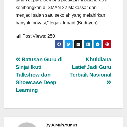
kembangkan di SMAN 22 Makassar dan
menjadi salah satu sekolah yang melahirkan
banyak inovasi,” tegas Junaid.(Budi-yun)
Post Views:
250
Navigasi
Ratusan Guru di
Khuldiana
Sinjai Ikuti
Latief Jadi Guru
pos
Talkshow dan
Terbaik Nasional
Showcase Deep
Learning
By
A.Muh.Yunus