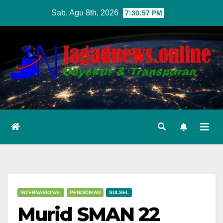
Skip
Sab. Agu 8th, 2026
7:30:59 PM
to
content
INTERNASIONAL
PENDIDIKAN
SULSEL
Murid SMAN 22