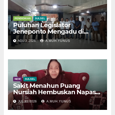
PENDIDIKAN
SULSEL
Puluhan Legislator
Jeneponto Mengadu di
Disdik Sulsel
AGU 3, 2026
A.MUH.YUNUS
NEW
SULSEL
Sakit Menahun Puang
Nursiah Hembuskan Napas
Terakhir
JUL 31, 2026
A.MUH.YUNUS