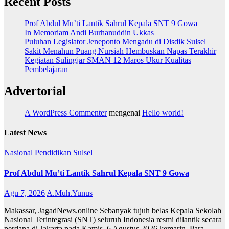
Recent Posts
Prof Abdul Mu’ti Lantik Sahrul Kepala SNT 9 Gowa
In Memoriam Andi Burhanuddin Ukkas
Puluhan Legislator Jeneponto Mengadu di Disdik Sulsel
Sakit Menahun Puang Nursiah Hembuskan Napas Terakhir
Kegiatan Sulingjar SMAN 12 Maros Ukur Kualitas
Pembelajaran
Advertorial
A WordPress Commenter
mengenai
Hello world!
Latest News
Nasional
Pendidikan
Sulsel
Prof Abdul Mu’ti Lantik Sahrul Kepala SNT 9 Gowa
Agu 7, 2026
A.Muh.Yunus
Makassar, JagadNews.online Sebanyak tujuh belas Kepala Sekolah
Nasional Terintegrasi (SNT) seluruh Indonesia resmi dilantik secara
perdana di Jakarta pada Kamis, 6 Agustus 2026 kemarin. Para...