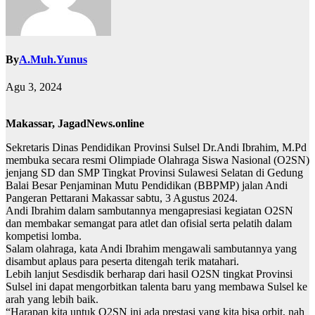
By
A.Muh.Yunus
Agu 3, 2024
Makassar, JagadNews.online
Sekretaris Dinas Pendidikan Provinsi Sulsel Dr.Andi Ibrahim, M.Pd
membuka secara resmi Olimpiade Olahraga Siswa Nasional (O2SN)
jenjang SD dan SMP Tingkat Provinsi Sulawesi Selatan di Gedung
Balai Besar Penjaminan Mutu Pendidikan (BBPMP) jalan Andi
Pangeran Pettarani Makassar sabtu, 3 Agustus 2024.
Andi Ibrahim dalam sambutannya mengapresiasi kegiatan O2SN
dan membakar semangat para atlet dan ofisial serta pelatih dalam
kompetisi lomba.
Salam olahraga, kata Andi Ibrahim mengawali sambutannya yang
disambut aplaus para peserta ditengah terik matahari.
Lebih lanjut Sesdisdik berharap dari hasil O2SN tingkat Provinsi
Sulsel ini dapat mengorbitkan talenta baru yang membawa Sulsel ke
arah yang lebih baik.
“Harapan kita untuk O2SN ini ada prestasi yang kita bisa orbit, nah