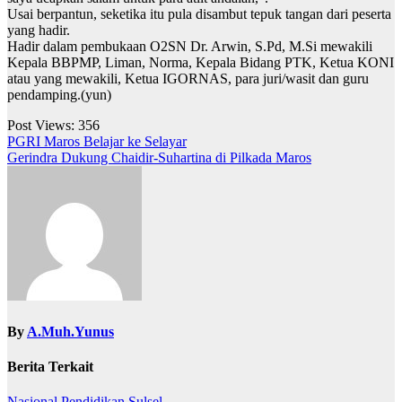
Usai berpantun, seketika itu pula disambut tepuk tangan dari peserta
yang hadir.
Hadir dalam pembukaan O2SN Dr. Arwin, S.Pd, M.Si mewakili
Kepala BBPMP, Liman, Norma, Kepala Bidang PTK, Ketua KONI
atau yang mewakili, Ketua IGORNAS, para juri/wasit dan guru
pendamping.(yun)
Post Views:
356
Navigasi
PGRI Maros Belajar ke Selayar
Gerindra Dukung Chaidir-Suhartina di Pilkada Maros
pos
By
A.Muh.Yunus
Berita Terkait
Nasional
Pendidikan
Sulsel