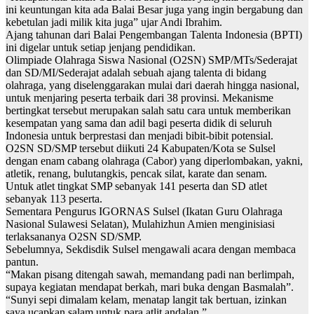
ini keuntungan kita ada Balai Besar juga yang ingin bergabung dan
kebetulan jadi milik kita juga” ujar Andi Ibrahim.
Ajang tahunan dari Balai Pengembangan Talenta Indonesia (BPTI)
ini digelar untuk setiap jenjang pendidikan.
Olimpiade Olahraga Siswa Nasional (O2SN) SMP/MTs/Sederajat
dan SD/MI/Sederajat adalah sebuah ajang talenta di bidang
olahraga, yang diselenggarakan mulai dari daerah hingga nasional,
untuk menjaring peserta terbaik dari 38 provinsi. Mekanisme
bertingkat tersebut merupakan salah satu cara untuk memberikan
kesempatan yang sama dan adil bagi peserta didik di seluruh
Indonesia untuk berprestasi dan menjadi bibit-bibit potensial.
O2SN SD/SMP tersebut diikuti 24 Kabupaten/Kota se Sulsel
dengan enam cabang olahraga (Cabor) yang diperlombakan, yakni,
atletik, renang, bulutangkis, pencak silat, karate dan senam.
Untuk atlet tingkat SMP sebanyak 141 peserta dan SD atlet
sebanyak 113 peserta.
Sementara Pengurus IGORNAS Sulsel (Ikatan Guru Olahraga
Nasional Sulawesi Selatan), Mulahizhun Amien menginisiasi
terlaksananya O2SN SD/SMP.
Sebelumnya, Sekdisdik Sulsel mengawali acara dengan membaca
pantun.
“Makan pisang ditengah sawah, memandang padi nan berlimpah,
supaya kegiatan mendapat berkah, mari buka dengan Basmalah”.
“Sunyi sepi dimalam kelam, menatap langit tak bertuan, izinkan
saya ucapkan salam untuk para atlit andalan,”.