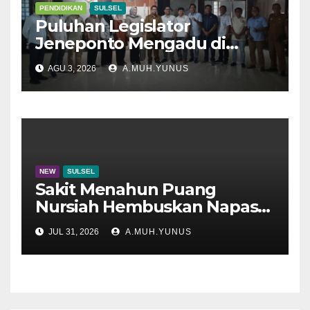
PENDIDIKAN
SULSEL
Puluhan Legislator
Jeneponto Mengadu di
Disdik Sulsel
AGU 3, 2026
A.MUH.YUNUS
NEW
SULSEL
Sakit Menahun Puang
Nursiah Hembuskan Napas
Terakhir
JUL 31, 2026
A.MUH.YUNUS