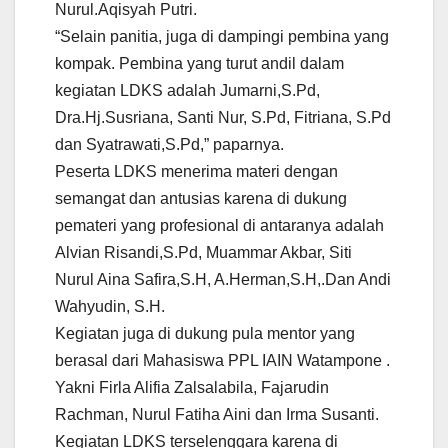
Nurul.Aqisyah Putri.
“Selain panitia, juga di dampingi pembina yang
kompak. Pembina yang turut andil dalam
kegiatan LDKS adalah Jumarni,S.Pd,
Dra.Hj.Susriana, Santi Nur, S.Pd, Fitriana, S.Pd
dan Syatrawati,S.Pd,” paparnya.
Peserta LDKS menerima materi dengan
semangat dan antusias karena di dukung
pemateri yang profesional di antaranya adalah
Alvian Risandi,S.Pd, Muammar Akbar, Siti
Nurul Aina Safira,S.H, A.Herman,S.H,.Dan Andi
Wahyudin, S.H.
Kegiatan juga di dukung pula mentor yang
berasal dari Mahasiswa PPL IAIN Watampone .
Yakni Firla Alifia Zalsalabila, Fajarudin
Rachman, Nurul Fatiha Aini dan Irma Susanti.
Kegiatan LDKS terselenggara karena di