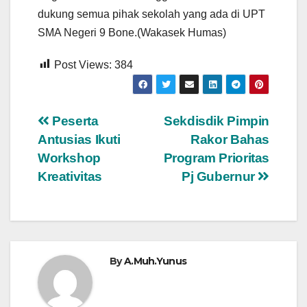
dukung semua pihak sekolah yang ada di UPT
SMA Negeri 9 Bone.(Wakasek Humas)
Post Views:
384
Navigasi
Peserta
Sekdisdik Pimpin
Antusias Ikuti
Rakor Bahas
pos
Workshop
Program Prioritas
Kreativitas
Pj Gubernur
By
A.Muh.Yunus