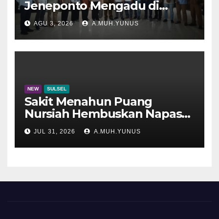
Jeneponto Mengadu di
Disdik Sulsel
AGU 3, 2026
A.MUH.YUNUS
NEW
SULSEL
Sakit Menahun Puang
Nursiah Hembuskan Napas
Terakhir
JUL 31, 2026
A.MUH.YUNUS