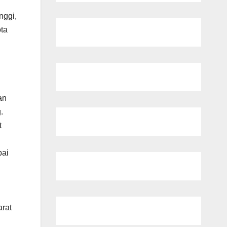
nggi,
ota
an
.
t
bai
rat