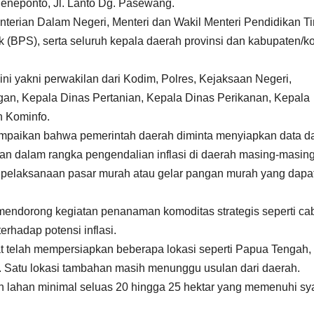
Jeneponto, Jl. Lanto Dg. Pasewang.
nterian Dalam Negeri, Menteri dan Wakil Menteri Pendidikan Ti
k (BPS), serta seluruh kepala daerah provinsi dan kabupaten/k
i yakni perwakilan dari Kodim, Polres, Kejaksaan Negeri,
an, Kepala Dinas Pertanian, Kepala Dinas Perikanan, Kepala
 Kominfo.
ampaikan bahwa pemerintah daerah diminta menyiapkan data d
ukan dalam rangka pengendalian inflasi di daerah masing-masing
h pelaksanaan pasar murah atau gelar pangan murah yang dapa
 mendorong kegiatan penanaman komoditas strategis seperti ca
erhadap potensi inflasi.
t telah mempersiapkan beberapa lokasi seperti Papua Tengah,
. Satu lokasi tambahan masih menunggu usulan dari daerah.
 lahan minimal seluas 20 hingga 25 hektar yang memenuhi sya
.