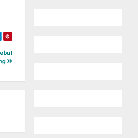
ebut
ing