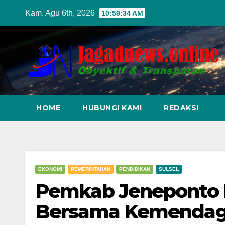
Skip
Kam. Agu 6th, 2026
10:59:35 AM
to
content
HOME
HUBUNGI KAMI
REDAKSI
EKONOMI
PEMERINTAHAN
PENDIDIKAN
SULSEL
Pemkab Jeneponto 
Bersama Kemendag