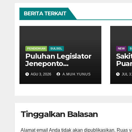
BERITA TERKAIT
PENDIDIKAN
SULSEL
NEW
S
Puluhan Legislator
Sak
Jeneponto
Puan
Mengadu di Disdik
Hem
AGU 3, 2026
A.MUH.YUNUS
JUL 31
Sulsel
Tera
Tinggalkan Balasan
Alamat email Anda tidak akan dipublikasikan.
Ruas y