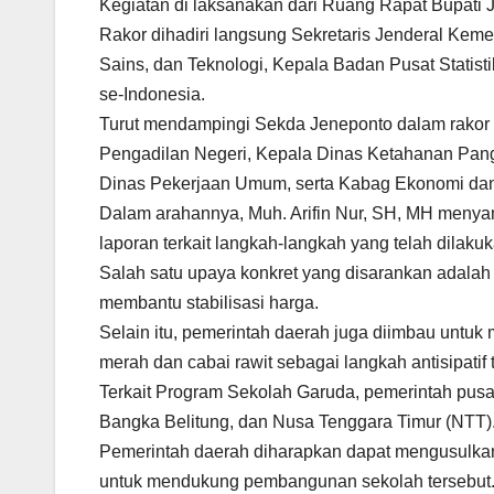
Kegiatan di laksanakan dari Ruang Rapat Bupati 
Rakor dihadiri langsung Sekretaris Jenderal Keme
Sains, dan Teknologi, Kepala Badan Pusat Statisti
se-Indonesia.
Turut mendampingi Sekda Jeneponto dalam rakor in
Pengadilan Negeri, Kepala Dinas Ketahanan Pang
Dinas Pekerjaan Umum, serta Kabag Ekonomi dan
Dalam arahannya, Muh. Arifin Nur, SH, MH meny
laporan terkait langkah-langkah yang telah dilak
Salah satu upaya konkret yang disarankan adala
membantu stabilisasi harga.
Selain itu, pemerintah daerah juga diimbau untuk
merah dan cabai rawit sebagai langkah antisipatif t
Terkait Program Sekolah Garuda, pemerintah pusa
Bangka Belitung, dan Nusa Tenggara Timur (NTT)
Pemerintah daerah diharapkan dapat mengusulkan
untuk mendukung pembangunan sekolah tersebut