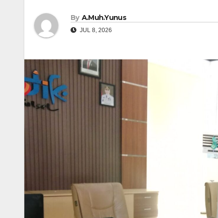
By
A.Muh.Yunus
JUL 8, 2026