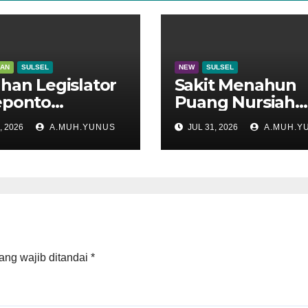
KAN
SULSEL
NEW
SULSEL
han Legislator
Sakit Menahun
eponto
Puang Nursiah
adu di Disdik
Hembuskan Nap
, 2026
A.MUH.YUNUS
JUL 31, 2026
A.MUH.Y
el
Terakhir
ang wajib ditandai
*