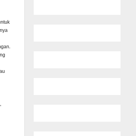
untuk
nnya
ngan.
ang
lau
,