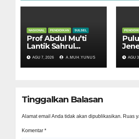
NASIONAL
PENDIDIKAN
SULSEL
PENDIDI
Prof Abdul Mu’ti
Pulu
Lantik Sahrul
Jen
Kepala SNT 9 Gowa
Meng
AGU 7, 2026
A.MUH.YUNUS
AGU 3
Suls
Tinggalkan Balasan
Alamat email Anda tidak akan dipublikasikan.
Ruas y
Komentar
*