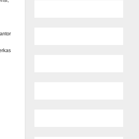
nsi,
antor
erkas