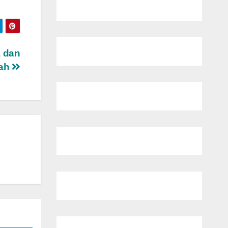
a dan
lah