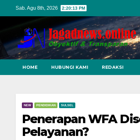
Skip
Sab. Agu 8th, 2026
2:20:14 PM
to
content
HOME
HUBUNGI KAMI
REDAKSI
NEW
PENDIDIKAN
SULSEL
Penerapan WFA Disd
Pelayanan?