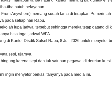
i lokasi manapun tanpa hadir di kantor memang baik untuk efisie
iba-tiba butuh pelayanan.
 From Anywhere) memang sudah lama di terapkan Pemerintah
a pada setiap hari Rabu.
kolah lupa jadwal tersebut sehingga mereka tetap datang di k
anya bisa ingat jadwal WFA.
g di Kantor Disdik Sulsel Rabu, 8 Juli 2026 untuk menyetor b
ata sepi, ujarnya.
bingung karena sepi dan tak satupun pegawai di deretan kursi
mi ingin menyetor berkas, tanyanya pada media ini.