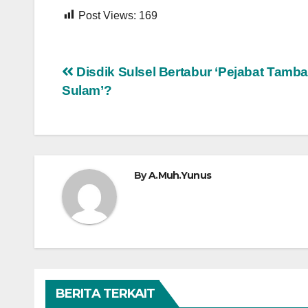
Post Views:
169
Navigasi
Disdik Sulsel Bertabur ‘Pejabat Tamba
Sulam’?
pos
By
A.Muh.Yunus
BERITA TERKAIT