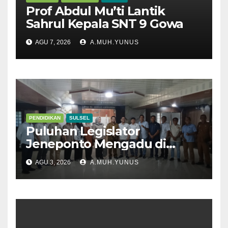
Prof Abdul Mu’ti Lantik
Sahrul Kepala SNT 9 Gowa
AGU 7, 2026
A.MUH.YUNUS
PENDIDIKAN
SULSEL
Puluhan Legislator
Jeneponto Mengadu di
Disdik Sulsel
AGU 3, 2026
A.MUH.YUNUS