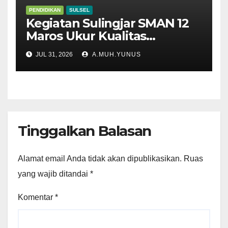
PENDIDIKAN
SULSEL
Kegiatan Sulingjar SMAN 12
Maros Ukur Kualitas
Pembelajaran
JUL 31, 2026
A.MUH.YUNUS
Tinggalkan Balasan
Alamat email Anda tidak akan dipublikasikan.
Ruas
yang wajib ditandai
*
Komentar
*