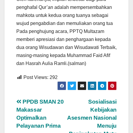
penghafal Qur’an adalah mempersembahkan
mahkota untuk kedua orang tuanya sebagai
wujud pengabdian dan memuliakan orang tua
Pada penghujung acara, PPTQ Multazam
memberi apresiasi dan penghargaan kepada
dua orang Wisudawan dan Wisudawati Terbaik,
masing-masing kepada Muhammad Faid Afif
dan Hasrah Aulia Ramli.(salman)
Post Views:
292
Navigasi
PPDB SMAN 20
Sosialisasi
Makassar
Kebijakan
pos
Optimalkan
Asesmen Nasional
Pelayanan Prima
Menuju