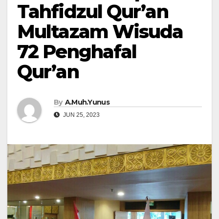
Tahfidzul Qur’an
Multazam Wisuda
72 Penghafal
Qur’an
By
A.Muh.Yunus
JUN 25, 2023