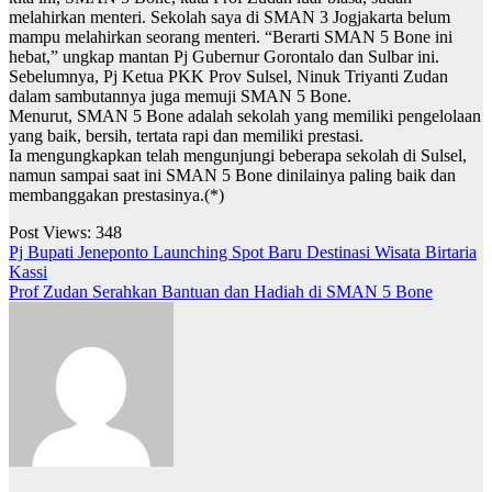
melahirkan menteri. Sekolah saya di SMAN 3 Jogjakarta belum
mampu melahirkan seorang menteri. “Berarti SMAN 5 Bone ini
hebat,” ungkap mantan Pj Gubernur Gorontalo dan Sulbar ini.
Sebelumnya, Pj Ketua PKK Prov Sulsel, Ninuk Triyanti Zudan
dalam sambutannya juga memuji SMAN 5 Bone.
Menurut, SMAN 5 Bone adalah sekolah yang memiliki pengelolaan
yang baik, bersih, tertata rapi dan memiliki prestasi.
Ia mengungkapkan telah mengunjungi beberapa sekolah di Sulsel,
namun sampai saat ini SMAN 5 Bone dinilainya paling baik dan
membanggakan prestasinya.(*)
Post Views:
348
Navigasi
Pj Bupati Jeneponto Launching Spot Baru Destinasi Wisata Birtaria
Kassi
pos
Prof Zudan Serahkan Bantuan dan Hadiah di SMAN 5 Bone