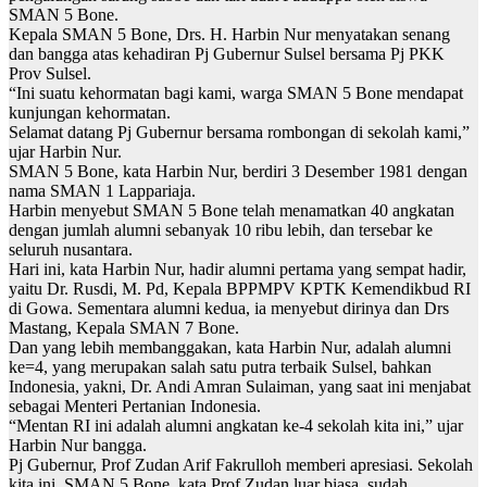
SMAN 5 Bone.
Kepala SMAN 5 Bone, Drs. H. Harbin Nur menyatakan senang
dan bangga atas kehadiran Pj Gubernur Sulsel bersama Pj PKK
Prov Sulsel.
“Ini suatu kehormatan bagi kami, warga SMAN 5 Bone mendapat
kunjungan kehormatan.
Selamat datang Pj Gubernur bersama rombongan di sekolah kami,”
ujar Harbin Nur.
SMAN 5 Bone, kata Harbin Nur, berdiri 3 Desember 1981 dengan
nama SMAN 1 Lappariaja.
Harbin menyebut SMAN 5 Bone telah menamatkan 40 angkatan
dengan jumlah alumni sebanyak 10 ribu lebih, dan tersebar ke
seluruh nusantara.
Hari ini, kata Harbin Nur, hadir alumni pertama yang sempat hadir,
yaitu Dr. Rusdi, M. Pd, Kepala BPPMPV KPTK Kemendikbud RI
di Gowa. Sementara alumni kedua, ia menyebut dirinya dan Drs
Mastang, Kepala SMAN 7 Bone.
Dan yang lebih membanggakan, kata Harbin Nur, adalah alumni
ke=4, yang merupakan salah satu putra terbaik Sulsel, bahkan
Indonesia, yakni, Dr. Andi Amran Sulaiman, yang saat ini menjabat
sebagai Menteri Pertanian Indonesia.
“Mentan RI ini adalah alumni angkatan ke-4 sekolah kita ini,” ujar
Harbin Nur bangga.
Pj Gubernur, Prof Zudan Arif Fakrulloh memberi apresiasi. Sekolah
kita ini, SMAN 5 Bone, kata Prof Zudan luar biasa, sudah