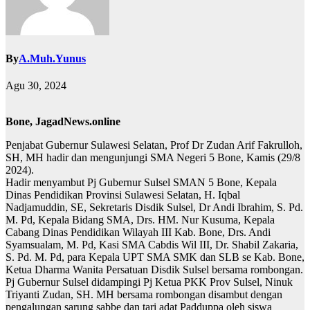
By
A.Muh.Yunus
Agu 30, 2024
Bone, JagadNews.online
Penjabat Gubernur Sulawesi Selatan, Prof Dr Zudan Arif Fakrulloh,
SH, MH hadir dan mengunjungi SMA Negeri 5 Bone, Kamis (29/8
2024).
Hadir menyambut Pj Gubernur Sulsel SMAN 5 Bone, Kepala
Dinas Pendidikan Provinsi Sulawesi Selatan, H. Iqbal
Nadjamuddin, SE, Sekretaris Disdik Sulsel, Dr Andi Ibrahim, S. Pd.
M. Pd, Kepala Bidang SMA, Drs. HM. Nur Kusuma, Kepala
Cabang Dinas Pendidikan Wilayah III Kab. Bone, Drs. Andi
Syamsualam, M. Pd, Kasi SMA Cabdis Wil III, Dr. Shabil Zakaria,
S. Pd. M. Pd, para Kepala UPT SMA SMK dan SLB se Kab. Bone,
Ketua Dharma Wanita Persatuan Disdik Sulsel bersama rombongan.
Pj Gubernur Sulsel didampingi Pj Ketua PKK Prov Sulsel, Ninuk
Triyanti Zudan, SH. MH bersama rombongan disambut dengan
pengalungan sarung sabbe dan tari adat Padduppa oleh siswa