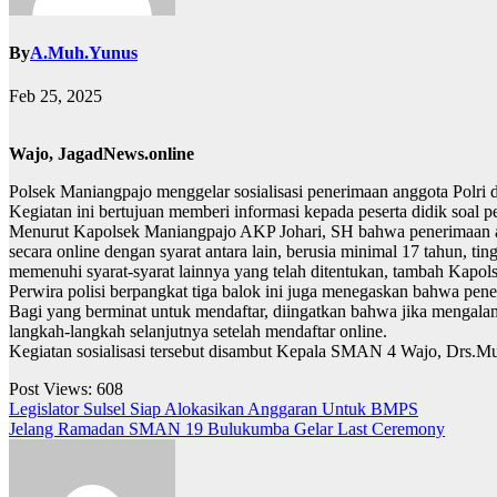
By
A.Muh.Yunus
Feb 25, 2025
Wajo, JagadNews.online
Polsek Maniangpajo menggelar sosialisasi penerimaan anggota Polri
Kegiatan ini bertujuan memberi informasi kepada peserta didik soal 
Menurut Kapolsek Maniangpajo AKP Johari, SH bahwa penerimaan anggo
secara online dengan syarat antara lain, berusia minimal 17 tahun, t
memenuhi syarat-syarat lainnya yang telah ditentukan, tambah Kapo
Perwira polisi berpangkat tiga balok ini juga menegaskan bahwa pene
Bagi yang berminat untuk mendaftar, diingatkan bahwa jika mengala
langkah-langkah selanjutnya setelah mendaftar online.
Kegiatan sosialisasi tersebut disambut Kepala SMAN 4 Wajo, D
Post Views:
608
Navigasi
Legislator Sulsel Siap Alokasikan Anggaran Untuk BMPS
Jelang Ramadan SMAN 19 Bulukumba Gelar Last Ceremony
pos