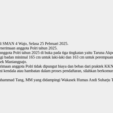
 di SMAN 4 Wajo, Selasa 25 Pebruari 2025.
penerimaan anggota Polri tahun 2025.
ta Polri tahun 2025 di buka pada tiga tingkatan yaitu Taruna Akpol,
inggi badan minimal 165 cm untuk laki-laki dan 163 cm untuk perempuan.
lsek Maniangpajo.
rimaan anggota Polri tidak dipungut biaya dan bebas dari praktek KKN.
mi kendala atau hambatan dalam proses pendaftaran, silahkan berkomu
rs.Muhammad Tang, MM yang didampingi Wakasek Humas Andi Suharju