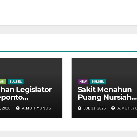
KAN
SULSEL
NEW
SULSEL
han Legislator
Sakit Menahun
eponto
Puang Nursiah
adu di Disdik
Hembuskan Nap
, 2026
A.MUH.YUNUS
JUL 31, 2026
A.MUH.Y
el
Terakhir