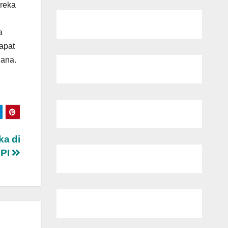
ereka
a
apat
iana.
ka di
PI