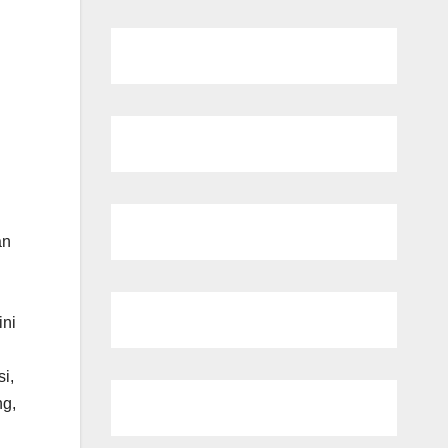
an
ini
i,
ng,