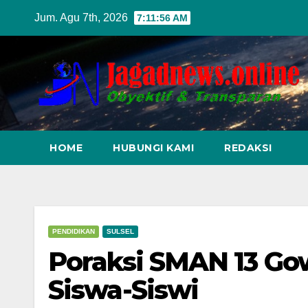
Skip
Jum. Agu 7th, 2026
7:11:57 AM
to
content
HOME
HUBUNGI KAMI
REDAKSI
PENDIDIKAN
SULSEL
Poraksi SMAN 13 Gowa
Siswa-Siswi