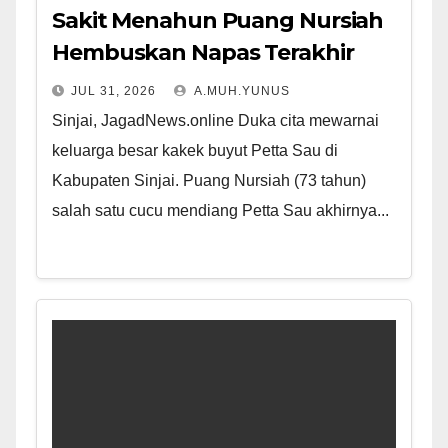
Sakit Menahun Puang Nursiah
Hembuskan Napas Terakhir
JUL 31, 2026
A.MUH.YUNUS
Sinjai, JagadNews.online Duka cita mewarnai
keluarga besar kakek buyut Petta Sau di
Kabupaten Sinjai. Puang Nursiah (73 tahun)
salah satu cucu mendiang Petta Sau akhirnya...