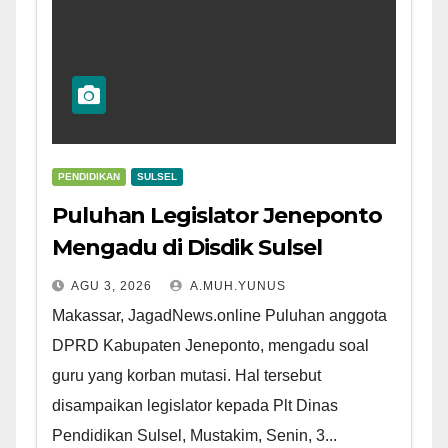
PENDIDIKAN
SULSEL
Puluhan Legislator Jeneponto
Mengadu di Disdik Sulsel
AGU 3, 2026
A.MUH.YUNUS
Makassar, JagadNews.online Puluhan anggota
DPRD Kabupaten Jeneponto, mengadu soal
guru yang korban mutasi. Hal tersebut
disampaikan legislator kepada Plt Dinas
Pendidikan Sulsel, Mustakim, Senin, 3...