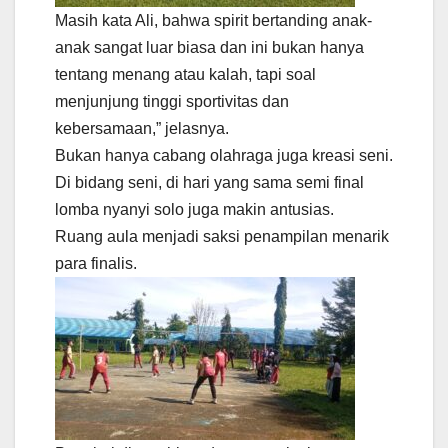
Masih kata Ali, bahwa spirit bertanding anak-
anak sangat luar biasa dan ini bukan hanya
tentang menang atau kalah, tapi soal
menjunjung tinggi sportivitas dan
kebersamaan,” jelasnya.
Bukan hanya cabang olahraga juga kreasi seni.
Di bidang seni, di hari yang sama semi final
lomba nyanyi solo juga makin antusias.
Ruang aula menjadi saksi penampilan menarik
para finalis.