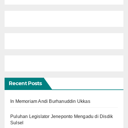
Recent Posts
In Memoriam Andi Burhanuddin Ukkas
Puluhan Legislator Jeneponto Mengadu di Disdik
Sulsel