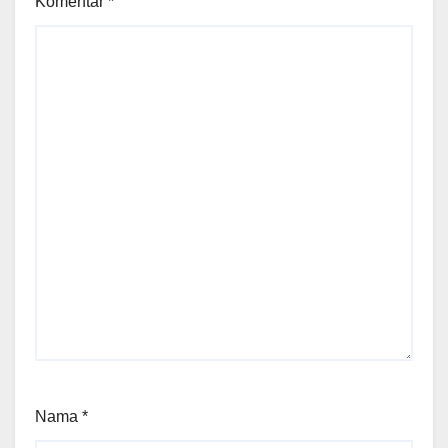
Komentar
*
Nama
*