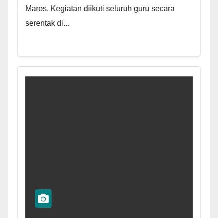
Maros. Kegiatan diikuti seluruh guru secara
serentak di...