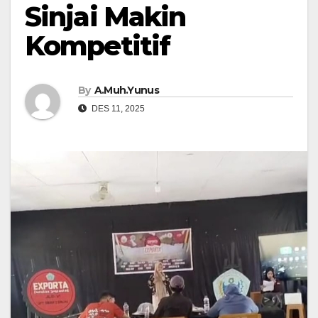
Sinjai Makin
Kompetitif
By
A.Muh.Yunus
DES 11, 2025