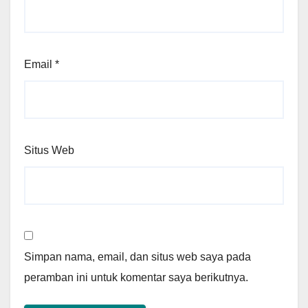
Email
*
Situs Web
Simpan nama, email, dan situs web saya pada
peramban ini untuk komentar saya berikutnya.