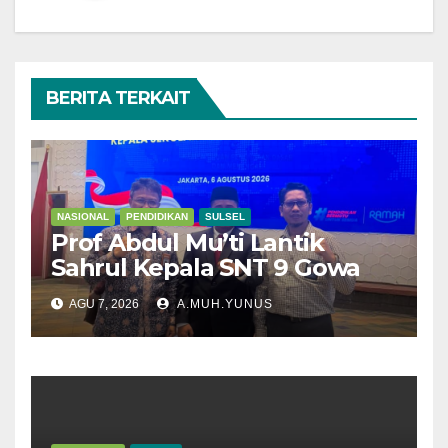
BERITA TERKAIT
NASIONAL
PENDIDIKAN
SULSEL
Prof Abdul Mu’ti Lantik
Sahrul Kepala SNT 9 Gowa
AGU 7, 2026
A.MUH.YUNUS