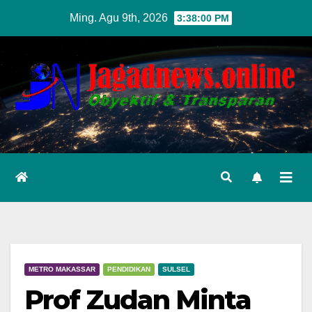
Skip
Ming. Agu 9th, 2026
3:38:01 PM
to
content
METRO MAKASSAR
PENDIDIKAN
SULSEL
Prof Zudan Minta