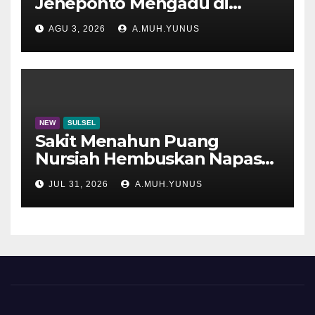
Jeneponto Mengadu di
Disdik Sulsel
AGU 3, 2026
A.MUH.YUNUS
NEW
SULSEL
Sakit Menahun Puang
Nursiah Hembuskan Napas
Terakhir
JUL 31, 2026
A.MUH.YUNUS