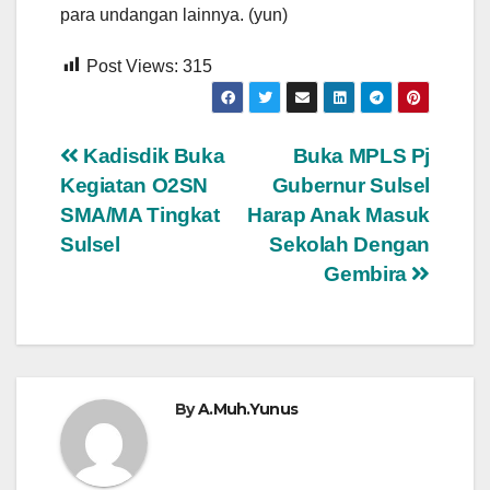
para undangan lainnya. (yun)
Post Views:
315
Navigasi
Kadisdik Buka
Buka MPLS Pj
Kegiatan O2SN
Gubernur Sulsel
pos
SMA/MA Tingkat
Harap Anak Masuk
Sulsel
Sekolah Dengan
Gembira
By
A.Muh.Yunus