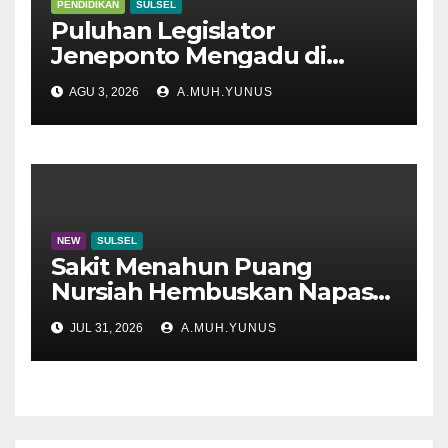
PENDIDIKAN
SULSEL
Puluhan Legislator
Jeneponto Mengadu di
Disdik Sulsel
AGU 3, 2026
A.MUH.YUNUS
NEW
SULSEL
Sakit Menahun Puang
Nursiah Hembuskan Napas
Terakhir
JUL 31, 2026
A.MUH.YUNUS