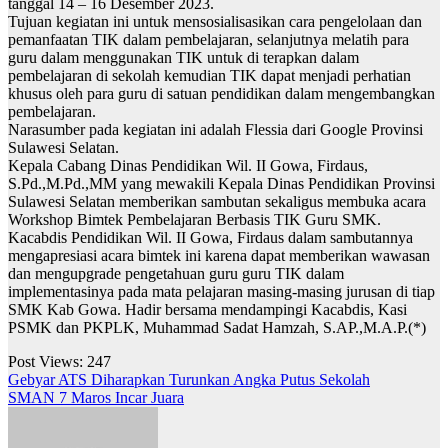
tanggal 14 – 16 Desember 2023.
Tujuan kegiatan ini untuk mensosialisasikan cara pengelolaan dan
pemanfaatan TIK dalam pembelajaran, selanjutnya melatih para
guru dalam menggunakan TIK untuk di terapkan dalam
pembelajaran di sekolah kemudian TIK dapat menjadi perhatian
khusus oleh para guru di satuan pendidikan dalam mengembangkan
pembelajaran.
Narasumber pada kegiatan ini adalah Flessia dari Google Provinsi
Sulawesi Selatan.
Kepala Cabang Dinas Pendidikan Wil. II Gowa, Firdaus,
S.Pd.,M.Pd.,MM yang mewakili Kepala Dinas Pendidikan Provinsi
Sulawesi Selatan memberikan sambutan sekaligus membuka acara
Workshop Bimtek Pembelajaran Berbasis TIK Guru SMK.
Kacabdis Pendidikan Wil. II Gowa, Firdaus dalam sambutannya
mengapresiasi acara bimtek ini karena dapat memberikan wawasan
dan mengupgrade pengetahuan guru guru TIK dalam
implementasinya pada mata pelajaran masing-masing jurusan di tiap
SMK Kab Gowa. Hadir bersama mendampingi Kacabdis, Kasi
PSMK dan PKPLK, Muhammad Sadat Hamzah, S.AP.,M.A.P.(*)
Post Views:
247
Navigasi
Gebyar ATS Diharapkan Turunkan Angka Putus Sekolah
SMAN 7 Maros Incar Juara
pos