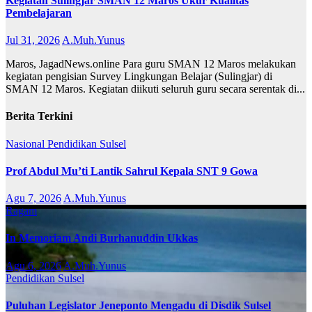
Kegiatan Sulingjar SMAN 12 Maros Ukur Kualitas
Pembelajaran
Jul 31, 2026
A.Muh.Yunus
Maros, JagadNews.online Para guru SMAN 12 Maros melakukan
kegiatan pengisian Survey Lingkungan Belajar (Sulingjar) di
SMAN 12 Maros. Kegiatan diikuti seluruh guru secara serentak di...
Berita Terkini
Nasional
Pendidikan
Sulsel
Prof Abdul Mu’ti Lantik Sahrul Kepala SNT 9 Gowa
Agu 7, 2026
A.Muh.Yunus
Ragam
In Memoriam Andi Burhanuddin Ukkas
Agu 6, 2026
A.Muh.Yunus
Pendidikan
Sulsel
Puluhan Legislator Jeneponto Mengadu di Disdik Sulsel