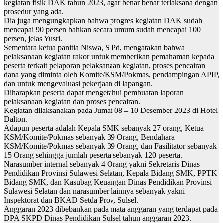
kegiatan fisik DAK tahun 2023, agar benar benar terlaksana dengan
prosedur yang ada.
Dia juga mengungkapkan bahwa progres kegiatan DAK sudah
mencapai 90 persen bahkan secara umum sudah mencapai 100
persen, jelas Yusri.
Sementara ketua panitia Niswa, S Pd, mengatakan bahwa
pelaksanaan kegiatan rakor untuk memberikan pemahaman kepada
peserta terkait pelaporan pelaksanaan kegiatan, proses pencairan
dana yang diminta oleh Komite/KSM/Pokmas, pendampingan APIP,
dan untuk mengevaluasi pekerjaan di lapangan.
Diharapkan peserta dapat mengetahui pembuatan laporan
pelaksanaan kegiatan dan proses pencairan.
Kegiatan dilaksanakan pada Jumat 08 – 10 Desember 2023 di Hotel
Dalton.
Adapun peserta adalah Kepala SMK sebanyak 27 orang, Ketua
KSM/Komite/Pokmas sebanyak 39 Orang, Bendahara
KSM/Komite/Pokmas sebanyak 39 Orang, dan Fasilitator sebanyak
15 Orang sehingga jumlah peserta sebanyak 120 peserta.
Narasumber internal sebanyak 4 Orang yakni Sekretaris Dinas
Pendidikan Provinsi Sulawesi Selatan, Kepala Bidang SMK, PPTK
Bidang SMK, dan Kasubag Keuangan Dinas Pendidikan Provinsi
Sulawesi Selatan dan narasumber lainnya sebanyak yakni
Inspektorat dan BKAD Setda Prov, Sulsel.
Anggaran 2023 dibebankan pada mata anggaran yang terdapat pada
DPA SKPD Dinas Pendidikan Sulsel tahun anggaran 2023.