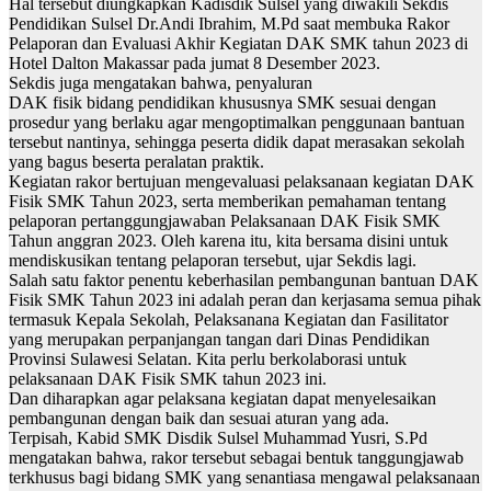
Hal tersebut diungkapkan Kadisdik Sulsel yang diwakili Sekdis
Pendidikan Sulsel Dr.Andi Ibrahim, M.Pd saat membuka Rakor
Pelaporan dan Evaluasi Akhir Kegiatan DAK SMK tahun 2023 di
Hotel Dalton Makassar pada jumat 8 Desember 2023.
Sekdis juga mengatakan bahwa, penyaluran
DAK fisik bidang pendidikan khususnya SMK sesuai dengan
prosedur yang berlaku agar mengoptimalkan penggunaan bantuan
tersebut nantinya, sehingga peserta didik dapat merasakan sekolah
yang bagus beserta peralatan praktik.
Kegiatan rakor bertujuan mengevaluasi pelaksanaan kegiatan DAK
Fisik SMK Tahun 2023, serta memberikan pemahaman tentang
pelaporan pertanggungjawaban Pelaksanaan DAK Fisik SMK
Tahun anggran 2023. Oleh karena itu, kita bersama disini untuk
mendiskusikan tentang pelaporan tersebut, ujar Sekdis lagi.
Salah satu faktor penentu keberhasilan pembangunan bantuan DAK
Fisik SMK Tahun 2023 ini adalah peran dan kerjasama semua pihak
termasuk Kepala Sekolah, Pelaksanana Kegiatan dan Fasilitator
yang merupakan perpanjangan tangan dari Dinas Pendidikan
Provinsi Sulawesi Selatan. Kita perlu berkolaborasi untuk
pelaksanaan DAK Fisik SMK tahun 2023 ini.
Dan diharapkan agar pelaksana kegiatan dapat menyelesaikan
pembangunan dengan baik dan sesuai aturan yang ada.
Terpisah, Kabid SMK Disdik Sulsel Muhammad Yusri, S.Pd
mengatakan bahwa, rakor tersebut sebagai bentuk tanggungjawab
terkhusus bagi bidang SMK yang senantiasa mengawal pelaksanaan