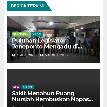
BERITA TERKINI
PENDIDIKAN
SULSEL
Puluhan Legislator
Jeneponto Mengadu di
Disdik Sulsel
AGU 3, 2026
A.MUH.YUNUS
NEW
SULSEL
Sakit Menahun Puang
Nursiah Hembuskan Napas
Terakhir