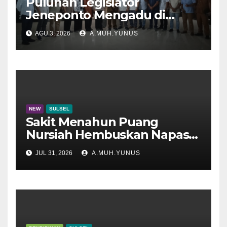
Puluhan Legislator
Jeneponto Mengadu di
Disdik Sulsel
AGU 3, 2026
A.MUH.YUNUS
NEW
SULSEL
Sakit Menahun Puang
Nursiah Hembuskan Napas
Terakhir
JUL 31, 2026
A.MUH.YUNUS