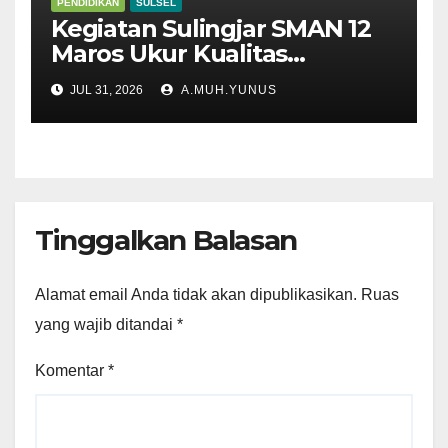
PENDIDIKAN
SULSEL
Kegiatan Sulingjar SMAN 12
Maros Ukur Kualitas
Pembelajaran
JUL 31, 2026
A.MUH.YUNUS
Tinggalkan Balasan
Alamat email Anda tidak akan dipublikasikan.
Ruas
yang wajib ditandai
*
Komentar
*