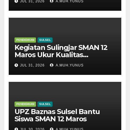
JUL 31, 2026
A.MUH.YUNUS
PENDIDIKAN
SULSEL
Kegiatan Sulingjar SMAN 12
Maros Ukur Kualitas
Pembelajaran
JUL 31, 2026
A.MUH.YUNUS
PENDIDIKAN
SULSEL
UPZ Baznas Sulsel Bantu
Siswa SMAN 12 Maros
JUL 30, 2026
A.MUH.YUNUS