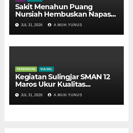
Sakit Menahun Puang
Nursiah Hembuskan Napas
Terakhir
JUL 31, 2026
A.MUH.YUNUS
PENDIDIKAN
SULSEL
Kegiatan Sulingjar SMAN 12
Maros Ukur Kualitas
Pembelajaran
JUL 31, 2026
A.MUH.YUNUS