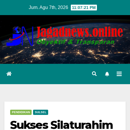
Skip
Jum. Agu 7th, 2026
11:07:22 PM
to
content
PENDIDIKAN
SULSEL
Sukses Silaturahim