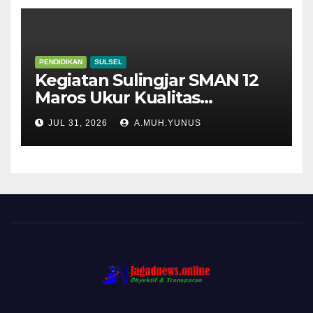
PENDIDIKAN
SULSEL
Kegiatan Sulingjar SMAN 12
Maros Ukur Kualitas
Pembelajaran
JUL 31, 2026
A.MUH.YUNUS