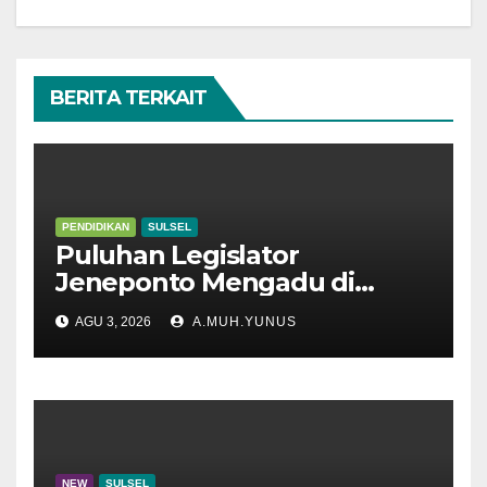
BERITA TERKAIT
PENDIDIKAN
SULSEL
Puluhan Legislator
Jeneponto Mengadu di
Disdik Sulsel
AGU 3, 2026
A.MUH.YUNUS
NEW
SULSEL