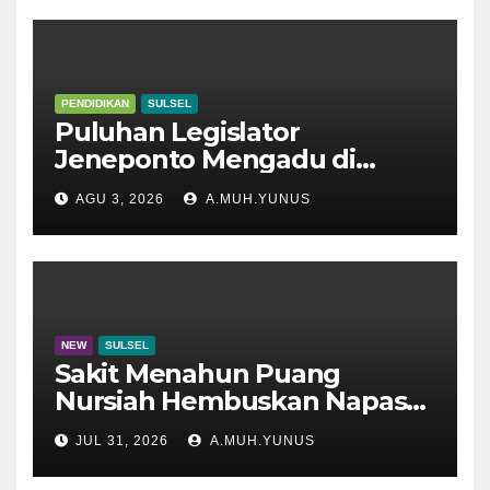
PENDIDIKAN
SULSEL
Puluhan Legislator
Jeneponto Mengadu di
Disdik Sulsel
AGU 3, 2026
A.MUH.YUNUS
NEW
SULSEL
Sakit Menahun Puang
Nursiah Hembuskan Napas
Terakhir
JUL 31, 2026
A.MUH.YUNUS